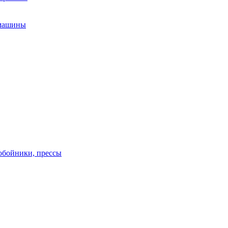
 машины
обойники, прессы