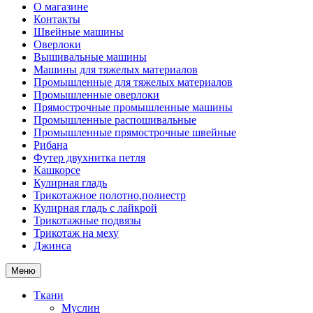
О магазине
Контакты
Швейные машины
Оверлоки
Вышивальные машины
Машины для тяжелых материалов
Промышленные для тяжелых материалов
Промышленные оверлоки
Прямострочные промышленные машины
Промышленные распошивальные
Промышленные прямострочные швейные
Рибана
Футер двухнитка петля
Кашкорсе
Кулирная гладь
Трикотажное полотно,полиестр
Кулирная гладь с лайкрой
Трикотажные подвязы
Трикотаж на меху
Джинса
Меню
Ткани
Муслин