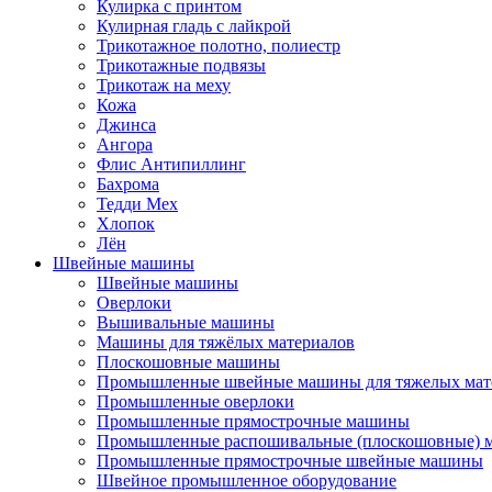
Кулирка с принтом
Кулирная гладь с лайкрой
Трикотажное полотно, полиестр
Трикотажные подвязы
Трикотаж на меху
Кожа
Джинса
Ангора
Флис Антипиллинг
Бахрома
Тедди Мех
Хлопок
Лён
Швейные машины
Швейные машины
Оверлоки
Вышивальные машины
Машины для тяжёлых материалов
Плоскошовные машины
Промышленные швейные машины для тяжелых мат
Промышленные оверлоки
Промышленные прямострочные машины
Промышленные распошивальные (плоскошовные)
Промышленные прямострочные швейные машины
Швейное промышленное оборудование