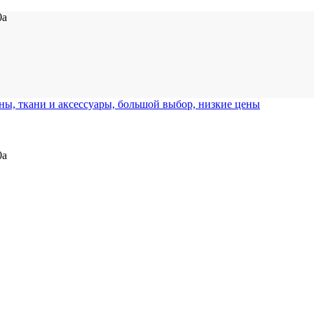
0а
0а