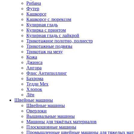
Рибана
Футер
Кашкорсе
Кашкорсе с люрексом
Кулирная гладь
Кулирка с принтом
Кулирная гладь с лайкрой
Трикотажное полотно, полиестр
Трикотажные подвязы
Трикотаж на меху
Кожа
Джинса
Ангора
Флис Антипиллинг
Бахрома
Тедди Мех
Хлопок
Лён
Швейные машины
Швейные машины
Оверлоки
Вышивальные машины
Машины для тяжёлых материалов
Плоскошовные машины
Промышленные швейные машины для тяжелых мат