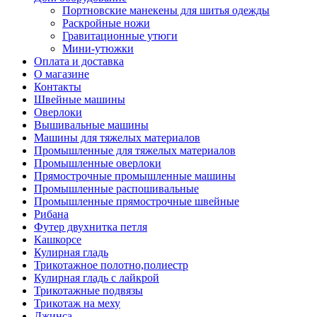
Портновские манекены для шитья одежды
Раскройные ножи
Гравитационные утюги
Мини-утюжки
Оплата и доставка
О магазине
Контакты
Швейные машины
Оверлоки
Вышивальные машины
Машины для тяжелых материалов
Промышленные для тяжелых материалов
Промышленные оверлоки
Прямострочные промышленные машины
Промышленные распошивальные
Промышленные прямострочные швейные
Рибана
Футер двухнитка петля
Кашкорсе
Кулирная гладь
Трикотажное полотно,полиестр
Кулирная гладь с лайкрой
Трикотажные подвязы
Трикотаж на меху
Джинса