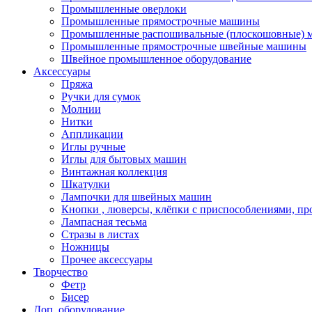
Промышленные оверлоки
Промышленные прямострочные машины
Промышленные распошивальные (плоскошовные)
Промышленные прямострочные швейные машины
Швейное промышленное оборудование
Аксессуары
Пряжа
Ручки для сумок
Молнии
Нитки
Аппликации
Иглы ручные
Иглы для бытовых машин
Винтажная коллекция
Шкатулки
Лампочки для швейных машин
Кнопки , люверсы, клёпки с приспособлениями, пр
Лампасная тесьма
Стразы в листах
Ножницы
Прочее аксессуары
Творчество
Фетр
Бисер
Доп. оборудование