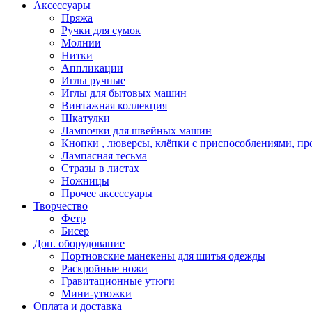
Аксессуары
Пряжа
Ручки для сумок
Молнии
Нитки
Аппликации
Иглы ручные
Иглы для бытовых машин
Винтажная коллекция
Шкатулки
Лампочки для швейных машин
Кнопки , люверсы, клёпки с приспособлениями, пр
Лампасная тесьма
Стразы в листах
Ножницы
Прочее аксессуары
Творчество
Фетр
Бисер
Доп. оборудование
Портновские манекены для шитья одежды
Раскройные ножи
Гравитационные утюги
Мини-утюжки
Оплата и доставка