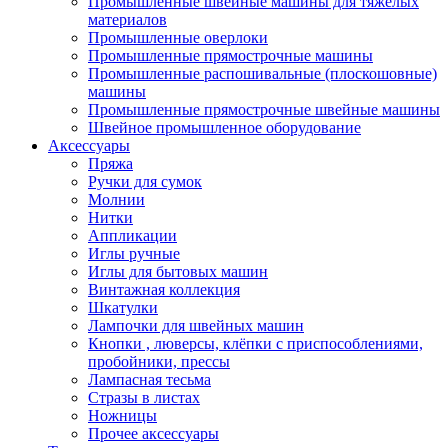
Промышленные швейные машины для тяжелых
материалов
Промышленные оверлоки
Промышленные прямострочные машины
Промышленные распошивальные (плоскошовные)
машины
Промышленные прямострочные швейные машины
Швейное промышленное оборудование
Аксессуары
Пряжа
Ручки для сумок
Молнии
Нитки
Аппликации
Иглы ручные
Иглы для бытовых машин
Винтажная коллекция
Шкатулки
Лампочки для швейных машин
Кнопки , люверсы, клёпки с приспособлениями,
пробойники, прессы
Лампасная тесьма
Стразы в листах
Ножницы
Прочее аксессуары