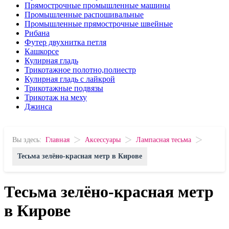
Прямострочные промышленные машины
Промышленные распошивальные
Промышленные прямострочные швейные
Рибана
Футер двухнитка петля
Кашкорсе
Кулирная гладь
Трикотажное полотно,полиестр
Кулирная гладь с лайкрой
Трикотажные подвязы
Трикотаж на меху
Джинса
>
>
>
Вы здесь:
Главная
Аксессуары
Лампасная тесьма
Тесьма зелёно-красная метр в Кирове
Тесьма зелёно-красная метр
в Кирове