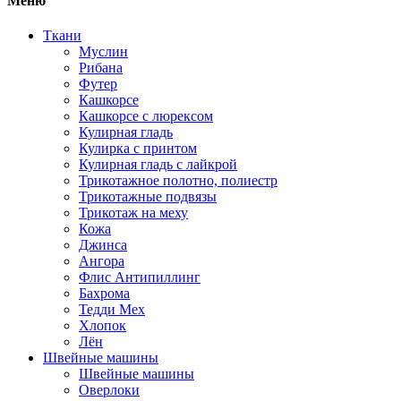
Меню
Ткани
Муслин
Рибана
Футер
Кашкорсе
Кашкорсе с люрексом
Кулирная гладь
Кулирка с принтом
Кулирная гладь с лайкрой
Трикотажное полотно, полиестр
Трикотажные подвязы
Трикотаж на меху
Кожа
Джинса
Ангора
Флис Антипиллинг
Бахрома
Тедди Мех
Хлопок
Лён
Швейные машины
Швейные машины
Оверлоки