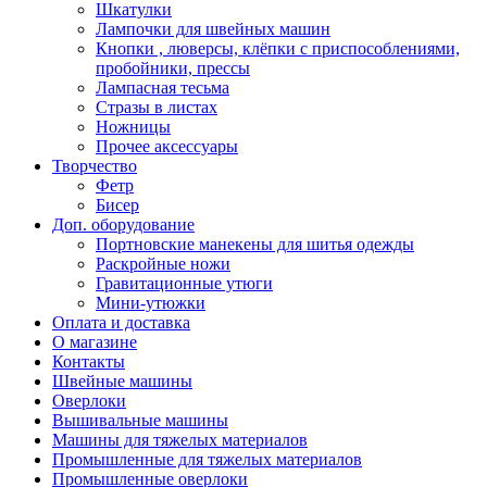
Шкатулки
Лампочки для швейных машин
Кнопки , люверсы, клёпки с приспособлениями,
пробойники, прессы
Лампасная тесьма
Стразы в листах
Ножницы
Прочее аксессуары
Творчество
Фетр
Бисер
Доп. оборудование
Портновские манекены для шитья одежды
Раскройные ножи
Гравитационные утюги
Мини-утюжки
Оплата и доставка
О магазине
Контакты
Швейные машины
Оверлоки
Вышивальные машины
Машины для тяжелых материалов
Промышленные для тяжелых материалов
Промышленные оверлоки