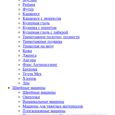
Рибана
Футер
Кашкорсе
Кашкорсе с люрексом
Кулирная гладь
Кулирка с принтом
Кулирная гладь с лайкрой
Трикотажное полотно, полиестр
Трикотажные подвязы
Трикотаж на меху
Кожа
Джинса
Ангора
Флис Антипиллинг
Бахрома
Тедди Мех
Хлопок
Лён
Швейные машины
Швейные машины
Оверлоки
Вышивальные машины
Машины для тяжёлых материалов
Плоскошовные машины