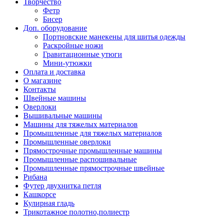
Творчество
Фетр
Бисер
Доп. оборудование
Портновские манекены для шитья одежды
Раскройные ножи
Гравитационные утюги
Мини-утюжки
Оплата и доставка
О магазине
Контакты
Швейные машины
Оверлоки
Вышивальные машины
Машины для тяжелых материалов
Промышленные для тяжелых материалов
Промышленные оверлоки
Прямострочные промышленные машины
Промышленные распошивальные
Промышленные прямострочные швейные
Рибана
Футер двухнитка петля
Кашкорсе
Кулирная гладь
Трикотажное полотно,полиестр