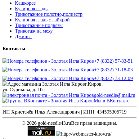
Кашкорсе
Кулирная гладь
Трикотажное полотно,полиестр
Кулирная гладь с лайкрой
Трикотажные подвязы
Трикотаж на меху
Джинса
Контакты
+7 (8332) 57-83-51
+7 (8332) 71-18-03
+7 (8332) 73-12-09
г.Киров,
ул. Сурикова, д. 10а
gold-needle@mail.ru
Мы в ВКонтакте
ИП Христачёв Илья Александрович | ИНН: 434595305719
© 2026 gold-needle43.ru
Все права защищены.