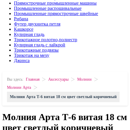
Прямострочные промышленные машины
Промышленные распошивальные
Промышленные прямострочные швейные
Рибана
Футер двухнитка петля
Кашкорсе
Кулирная гладь
Трикотажное полотно,полиестр
Кулирная гладь с лайкрой
Трикотажные подвязы
Трикотаж на меху
Джинса
>
>
>
Вы здесь:
Главная
Аксессуары
Молнии
>
Молнии Арта
Молния Арта Т-6 витая 18 см цвет светлый коричневый
Молния Арта Т-6 витая 18 см
цвет светлый коричневый