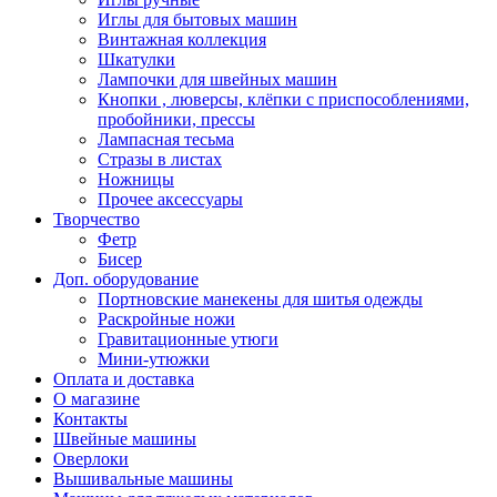
Иглы для бытовых машин
Винтажная коллекция
Шкатулки
Лампочки для швейных машин
Кнопки , люверсы, клёпки с приспособлениями,
пробойники, прессы
Лампасная тесьма
Стразы в листах
Ножницы
Прочее аксессуары
Творчество
Фетр
Бисер
Доп. оборудование
Портновские манекены для шитья одежды
Раскройные ножи
Гравитационные утюги
Мини-утюжки
Оплата и доставка
О магазине
Контакты
Швейные машины
Оверлоки
Вышивальные машины