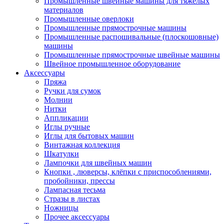
Промышленные швейные машины для тяжелых
материалов
Промышленные оверлоки
Промышленные прямострочные машины
Промышленные распошивальные (плоскошовные)
машины
Промышленные прямострочные швейные машины
Швейное промышленное оборудование
Аксессуары
Пряжа
Ручки для сумок
Молнии
Нитки
Аппликации
Иглы ручные
Иглы для бытовых машин
Винтажная коллекция
Шкатулки
Лампочки для швейных машин
Кнопки , люверсы, клёпки с приспособлениями,
пробойники, прессы
Лампасная тесьма
Стразы в листах
Ножницы
Прочее аксессуары