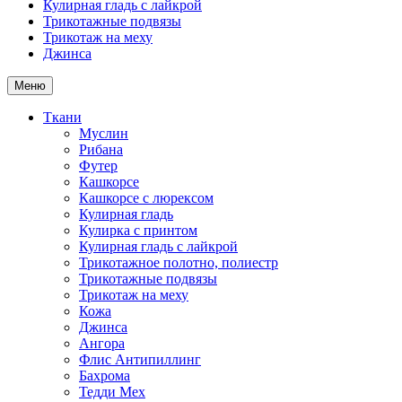
Кулирная гладь с лайкрой
Трикотажные подвязы
Трикотаж на меху
Джинса
Меню
Ткани
Муслин
Рибана
Футер
Кашкорсе
Кашкорсе с люрексом
Кулирная гладь
Кулирка с принтом
Кулирная гладь с лайкрой
Трикотажное полотно, полиестр
Трикотажные подвязы
Трикотаж на меху
Кожа
Джинса
Ангора
Флис Антипиллинг
Бахрома
Тедди Мех