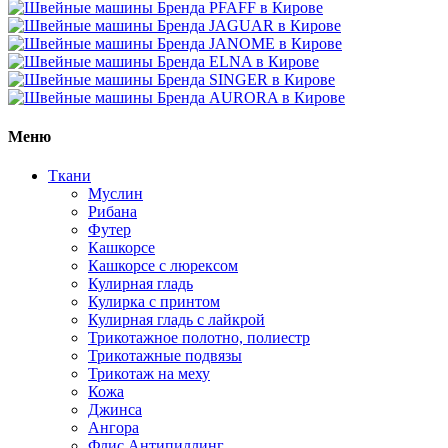
Меню
Ткани
Муслин
Рибана
Футер
Кашкорсе
Кашкорсе с люрексом
Кулирная гладь
Кулирка с принтом
Кулирная гладь с лайкрой
Трикотажное полотно, полиестр
Трикотажные подвязы
Трикотаж на меху
Кожа
Джинса
Ангора
Флис Антипиллинг