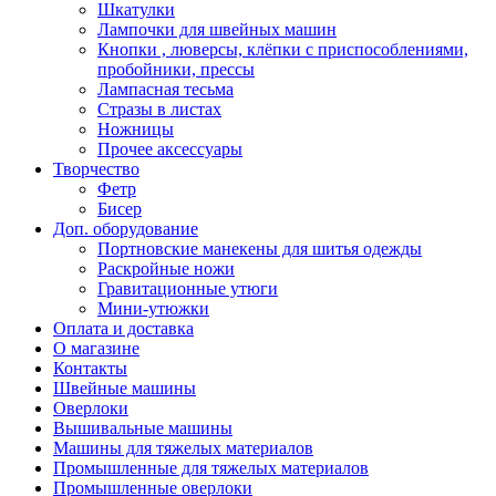
Шкатулки
Лампочки для швейных машин
Кнопки , люверсы, клёпки с приспособлениями,
пробойники, прессы
Лампасная тесьма
Стразы в листах
Ножницы
Прочее аксессуары
Творчество
Фетр
Бисер
Доп. оборудование
Портновские манекены для шитья одежды
Раскройные ножи
Гравитационные утюги
Мини-утюжки
Оплата и доставка
О магазине
Контакты
Швейные машины
Оверлоки
Вышивальные машины
Машины для тяжелых материалов
Промышленные для тяжелых материалов
Промышленные оверлоки