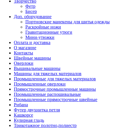
Творчество
Фетр
Бисер
Доп. оборудование
Портновские манекены для шитья одежды
Раскройные ножи
Гравитационные утюги
Мини-утюжки
Оплата и доставка
О магазине
Контакты
Швейные машины
Оверлоки
Вышивальные машины
Машины для тяжелых материалов
Промышленные для тяжелых материалов
Промышленные оверлоки
Прямострочные промышленные машины
Промышленные распошивальные
Промышленные прямострочные швейные
Рибана
Футер двухнитка петля
Кашкорсе
Кулирная гладь
Трикотажное полотно,полиестр