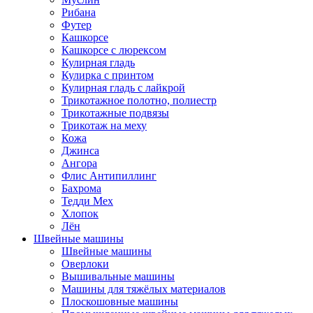
Рибана
Футер
Кашкорсе
Кашкорсе с люрексом
Кулирная гладь
Кулирка с принтом
Кулирная гладь с лайкрой
Трикотажное полотно, полиестр
Трикотажные подвязы
Трикотаж на меху
Кожа
Джинса
Ангора
Флис Антипиллинг
Бахрома
Тедди Мех
Хлопок
Лён
Швейные машины
Швейные машины
Оверлоки
Вышивальные машины
Машины для тяжёлых материалов
Плоскошовные машины