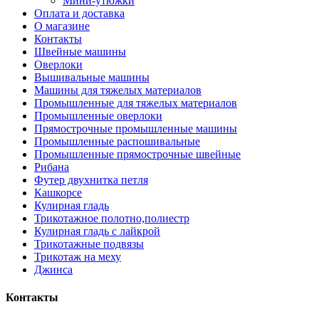
Мини-утюжки
Оплата и доставка
О магазине
Контакты
Швейные машины
Оверлоки
Вышивальные машины
Машины для тяжелых материалов
Промышленные для тяжелых материалов
Промышленные оверлоки
Прямострочные промышленные машины
Промышленные распошивальные
Промышленные прямострочные швейные
Рибана
Футер двухнитка петля
Кашкорсе
Кулирная гладь
Трикотажное полотно,полиестр
Кулирная гладь с лайкрой
Трикотажные подвязы
Трикотаж на меху
Джинса
Контакты