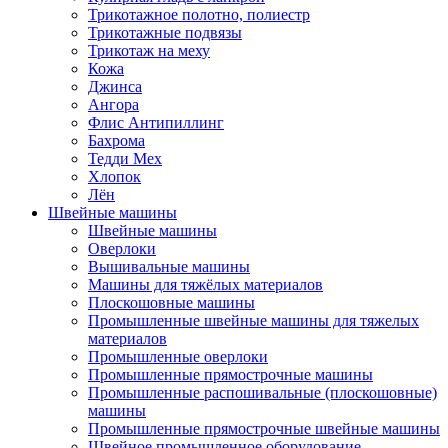
Трикотажное полотно, полиестр
Трикотажные подвязы
Трикотаж на меху
Кожа
Джинса
Ангора
Флис Антипиллинг
Бахрома
Тедди Мех
Хлопок
Лён
Швейные машины
Швейные машины
Оверлоки
Вышивальные машины
Машины для тяжёлых материалов
Плоскошовные машины
Промышленные швейные машины для тяжелых
материалов
Промышленные оверлоки
Промышленные прямострочные машины
Промышленные распошивальные (плоскошовные)
машины
Промышленные прямострочные швейные машины
Швейное промышленное оборудование