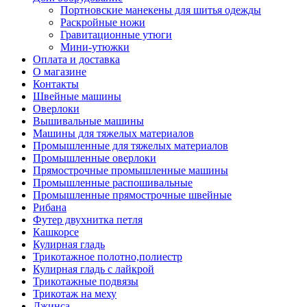
Портновские манекены для шитья одежды
Раскройные ножи
Гравитационные утюги
Мини-утюжки
Оплата и доставка
О магазине
Контакты
Швейные машины
Оверлоки
Вышивальные машины
Машины для тяжелых материалов
Промышленные для тяжелых материалов
Промышленные оверлоки
Прямострочные промышленные машины
Промышленные распошивальные
Промышленные прямострочные швейные
Рибана
Футер двухнитка петля
Кашкорсе
Кулирная гладь
Трикотажное полотно,полиестр
Кулирная гладь с лайкрой
Трикотажные подвязы
Трикотаж на меху
Джинса