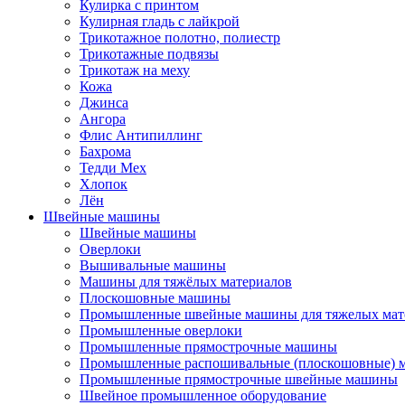
Кулирка с принтом
Кулирная гладь с лайкрой
Трикотажное полотно, полиестр
Трикотажные подвязы
Трикотаж на меху
Кожа
Джинса
Ангора
Флис Антипиллинг
Бахрома
Тедди Мех
Хлопок
Лён
Швейные машины
Швейные машины
Оверлоки
Вышивальные машины
Машины для тяжёлых материалов
Плоскошовные машины
Промышленные швейные машины для тяжелых мат
Промышленные оверлоки
Промышленные прямострочные машины
Промышленные распошивальные (плоскошовные)
Промышленные прямострочные швейные машины
Швейное промышленное оборудование