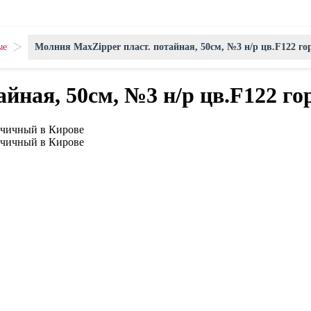
>
ые
Молния MaxZipper пласт. потайная, 50см, №3 н/р цв.F122 г
йная, 50см, №3 н/р цв.F122 г