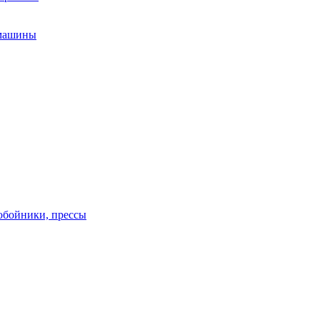
 машины
обойники, прессы