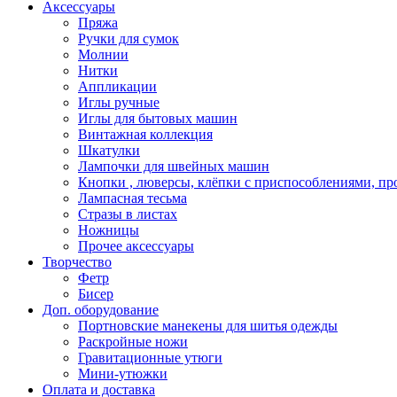
Аксессуары
Пряжа
Ручки для сумок
Молнии
Нитки
Аппликации
Иглы ручные
Иглы для бытовых машин
Винтажная коллекция
Шкатулки
Лампочки для швейных машин
Кнопки , люверсы, клёпки с приспособлениями, пр
Лампасная тесьма
Стразы в листах
Ножницы
Прочее аксессуары
Творчество
Фетр
Бисер
Доп. оборудование
Портновские манекены для шитья одежды
Раскройные ножи
Гравитационные утюги
Мини-утюжки
Оплата и доставка