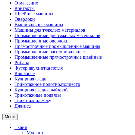
О магазине
Контакты
Швейные машины
Оверлоки
Вышивальные машины
Машины для тяжелых материалов
Промышленные для тяжелых материалов
Промышленные оверлоки
Прямострочные промышленные машины
Промышленные распошивальные
Промышленные прямострочные швейные
Рибана
Футер двухнитка петля
Кашкорсе
Кулирная гладь
Трикотажное полотно,полиестр
Кулирная гладь с лайкрой
Трикотажные подвязы
Трикотаж на меху
Джинса
Меню
Ткани
Муслин