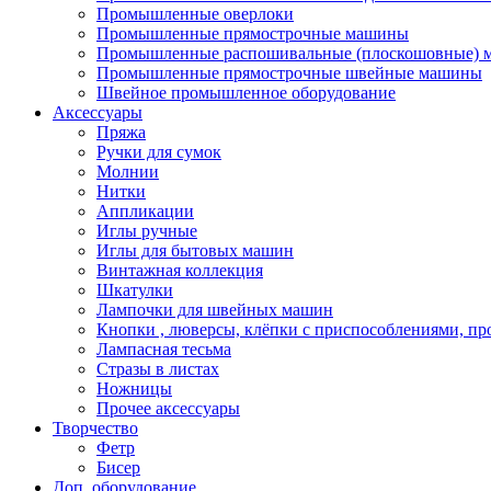
Промышленные оверлоки
Промышленные прямострочные машины
Промышленные распошивальные (плоскошовные)
Промышленные прямострочные швейные машины
Швейное промышленное оборудование
Аксессуары
Пряжа
Ручки для сумок
Молнии
Нитки
Аппликации
Иглы ручные
Иглы для бытовых машин
Винтажная коллекция
Шкатулки
Лампочки для швейных машин
Кнопки , люверсы, клёпки с приспособлениями, пр
Лампасная тесьма
Стразы в листах
Ножницы
Прочее аксессуары
Творчество
Фетр
Бисер
Доп. оборудование