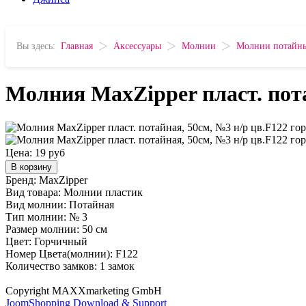
>
>
>
Вы здесь:
Главная
Аксессуары
Молнии
Молнии потайн
Молния MaxZipper пласт. пота
Цена:
19 руб
В корзину
Бренд: MaxZipper
Вид товара: Молнии пластик
Вид молнии: Потайная
Тип молнии: № 3
Размер молнии: 50 см
Цвет: Горчичный
Номер Цвета(молнии): F122
Количество замков: 1 замок
Copyright MAXXmarketing GmbH
JoomShopping Download & Support