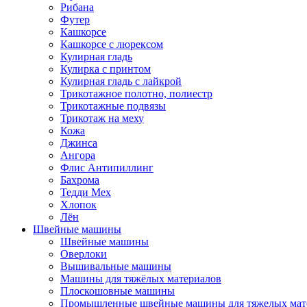
Рибана
Футер
Кашкорсе
Кашкорсе с люрексом
Кулирная гладь
Кулирка с принтом
Кулирная гладь с лайкрой
Трикотажное полотно, полиестр
Трикотажные подвязы
Трикотаж на меху
Кожа
Джинса
Ангора
Флис Антипиллинг
Бахрома
Тедди Мех
Хлопок
Лён
Швейные машины
Швейные машины
Оверлоки
Вышивальные машины
Машины для тяжёлых материалов
Плоскошовные машины
Промышленные швейные машины для тяжелых мат