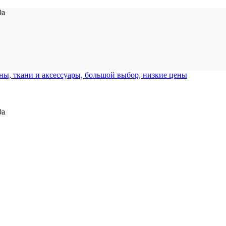
0а
0а