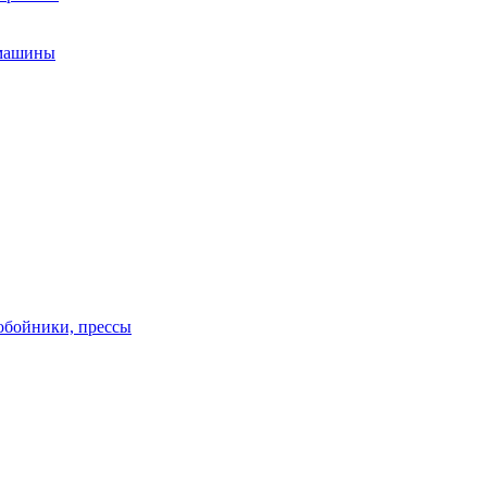
 машины
обойники, прессы