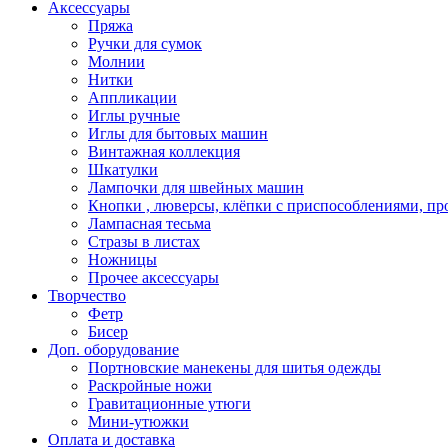
Аксессуары
Пряжа
Ручки для сумок
Молнии
Нитки
Аппликации
Иглы ручные
Иглы для бытовых машин
Винтажная коллекция
Шкатулки
Лампочки для швейных машин
Кнопки , люверсы, клёпки с приспособлениями, пр
Лампасная тесьма
Стразы в листах
Ножницы
Прочее аксессуары
Творчество
Фетр
Бисер
Доп. оборудование
Портновские манекены для шитья одежды
Раскройные ножи
Гравитационные утюги
Мини-утюжки
Оплата и доставка