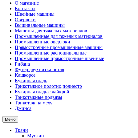
О магазине
Контакты
Швейные машины
Оверлоки
Вышивальные машины
Машины для тяжелых материалов
Промышленные для тяжелых материалов
Промышленные оверлоки
Прямострочные промышленные машины
Промышленные распошивальные
Промышленные прямострочные швейные
Рибана
Футер двухнитка петля
Кашкорсе
Кулирная гладь
Трикотажное полотно,полиестр
Кулирная гладь с лайкрой
Трикотажные подвязы
Трикотаж на меху
Джинса
Меню
Ткани
Муслин