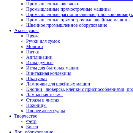
Промышленные оверлоки
Промышленные прямострочные машины
Промышленные распошивальные (плоскошовные)
Промышленные прямострочные швейные машины
Швейное промышленное оборудование
Аксессуары
Пряжа
Ручки для сумок
Молнии
Нитки
Аппликации
Иглы ручные
Иглы для бытовых машин
Винтажная коллекция
Шкатулки
Лампочки для швейных машин
Кнопки , люверсы, клёпки с приспособлениями, пр
Лампасная тесьма
Стразы в листах
Ножницы
Прочее аксессуары
Творчество
Фетр
Бисер
Доп. оборудование