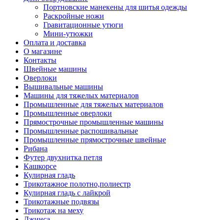
Портновские манекены для шитья одежды
Раскройные ножи
Гравитационные утюги
Мини-утюжки
Оплата и доставка
О магазине
Контакты
Швейные машины
Оверлоки
Вышивальные машины
Машины для тяжелых материалов
Промышленные для тяжелых материалов
Промышленные оверлоки
Прямострочные промышленные машины
Промышленные распошивальные
Промышленные прямострочные швейные
Рибана
Футер двухнитка петля
Кашкорсе
Кулирная гладь
Трикотажное полотно,полиестр
Кулирная гладь с лайкрой
Трикотажные подвязы
Трикотаж на меху
Джинса