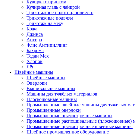
Кулирка с принтом
Кулирная гладь с лайкрой
Трикотажное полотно, полиестр
Трикотажные подвязы
Трикотаж на меху
Кожа
Джинса
Ангора
Флис Антипиллинг
Бахрома
Тедди Мех
Хлопок
Лён
Швейные машины
Швейные машины
Оверлоки
Вышивальные машины
Машины для тяжёлых материалов
Плоскошовные машины
Промышленные швейные машины для тяжелых мат
Промышленные оверлоки
Промышленные прямострочные машины
Промышленные распошивальные (плоскошовные)
Промышленные прямострочные швейные машины
Швейное промышленное оборудование