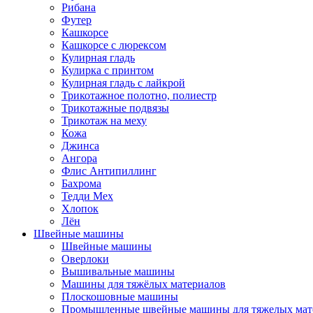
Рибана
Футер
Кашкорсе
Кашкорсе с люрексом
Кулирная гладь
Кулирка с принтом
Кулирная гладь с лайкрой
Трикотажное полотно, полиестр
Трикотажные подвязы
Трикотаж на меху
Кожа
Джинса
Ангора
Флис Антипиллинг
Бахрома
Тедди Мех
Хлопок
Лён
Швейные машины
Швейные машины
Оверлоки
Вышивальные машины
Машины для тяжёлых материалов
Плоскошовные машины
Промышленные швейные машины для тяжелых мат