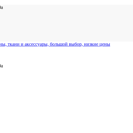
0а
0а