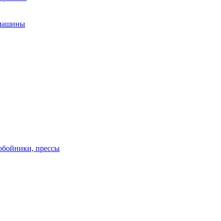
 машины
обойники, прессы