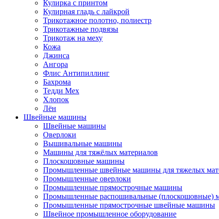
Кулирка с принтом
Кулирная гладь с лайкрой
Трикотажное полотно, полиестр
Трикотажные подвязы
Трикотаж на меху
Кожа
Джинса
Ангора
Флис Антипиллинг
Бахрома
Тедди Мех
Хлопок
Лён
Швейные машины
Швейные машины
Оверлоки
Вышивальные машины
Машины для тяжёлых материалов
Плоскошовные машины
Промышленные швейные машины для тяжелых мат
Промышленные оверлоки
Промышленные прямострочные машины
Промышленные распошивальные (плоскошовные)
Промышленные прямострочные швейные машины
Швейное промышленное оборудование