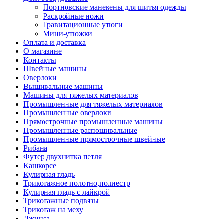
Портновские манекены для шитья одежды
Раскройные ножи
Гравитационные утюги
Мини-утюжки
Оплата и доставка
О магазине
Контакты
Швейные машины
Оверлоки
Вышивальные машины
Машины для тяжелых материалов
Промышленные для тяжелых материалов
Промышленные оверлоки
Прямострочные промышленные машины
Промышленные распошивальные
Промышленные прямострочные швейные
Рибана
Футер двухнитка петля
Кашкорсе
Кулирная гладь
Трикотажное полотно,полиестр
Кулирная гладь с лайкрой
Трикотажные подвязы
Трикотаж на меху
Джинса