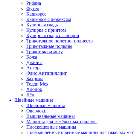
Рибана
Футер
Кашкорсе
Кашкорсе с люрексом
Кулирная гладь
Кулирка с принтом
Кулирная гладь с лайкрой
Трикотажное полотно, полиестр
Трикотажные подвязы
Трикотаж на меху
Кожа
Джинса
Ангора
Флис Антипиллинг
Бахрома
Тедди Мех
Хлопок
Лён
Швейные машины
Швейные машины
Оверлоки
Вышивальные машины
Машины для тяжёлых материалов
Плоскошовные машины
Промышленные швейные машины для тяжелых мат