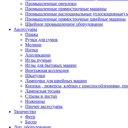
Промышленные оверлоки
Промышленные прямострочные машины
Промышленные распошивальные (плоскошовные)
Промышленные прямострочные швейные машины
Швейное промышленное оборудование
Аксессуары
Пряжа
Ручки для сумок
Молнии
Нитки
Аппликации
Иглы ручные
Иглы для бытовых машин
Винтажная коллекция
Шкатулки
Лампочки для швейных машин
Кнопки , люверсы, клёпки с приспособлениями, пр
Лампасная тесьма
Стразы в листах
Ножницы
Прочее аксессуары
Творчество
Фетр
Бисер
Доп. оборудование