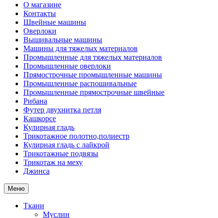
О магазине
Контакты
Швейные машины
Оверлоки
Вышивальные машины
Машины для тяжелых материалов
Промышленные для тяжелых материалов
Промышленные оверлоки
Прямострочные промышленные машины
Промышленные распошивальные
Промышленные прямострочные швейные
Рибана
Футер двухнитка петля
Кашкорсе
Кулирная гладь
Трикотажное полотно,полиестр
Кулирная гладь с лайкрой
Трикотажные подвязы
Трикотаж на меху
Джинса
Меню
Ткани
Муслин