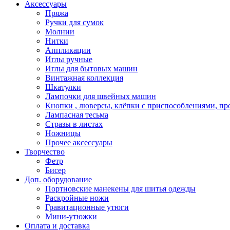
Аксессуары
Пряжа
Ручки для сумок
Молнии
Нитки
Аппликации
Иглы ручные
Иглы для бытовых машин
Винтажная коллекция
Шкатулки
Лампочки для швейных машин
Кнопки , люверсы, клёпки с приспособлениями, пр
Лампасная тесьма
Стразы в листах
Ножницы
Прочее аксессуары
Творчество
Фетр
Бисер
Доп. оборудование
Портновские манекены для шитья одежды
Раскройные ножи
Гравитационные утюги
Мини-утюжки
Оплата и доставка