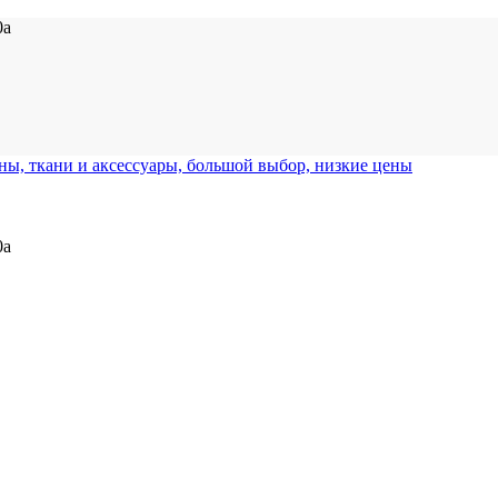
0а
0а