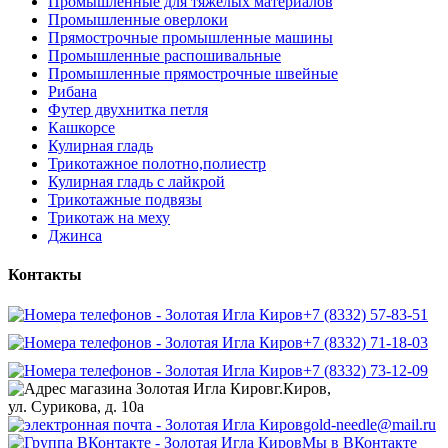
Промышленные для тяжелых материалов
Промышленные оверлоки
Прямострочные промышленные машины
Промышленные распошивальные
Промышленные прямострочные швейные
Рибана
Футер двухнитка петля
Кашкорсе
Кулирная гладь
Трикотажное полотно,полиестр
Кулирная гладь с лайкрой
Трикотажные подвязы
Трикотаж на меху
Джинса
Контакты
+7 (8332) 57-83-51
+7 (8332) 71-18-03
+7 (8332) 73-12-09
г.Киров,
ул. Сурикова, д. 10а
gold-needle@mail.ru
Мы в ВКонтакте