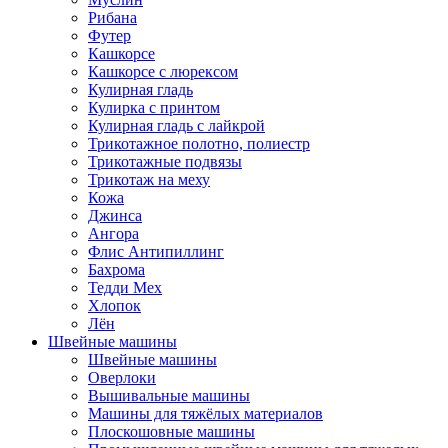
Рибана
Футер
Кашкорсе
Кашкорсе с люрексом
Кулирная гладь
Кулирка с принтом
Кулирная гладь с лайкрой
Трикотажное полотно, полиестр
Трикотажные подвязы
Трикотаж на меху
Кожа
Джинса
Ангора
Флис Антипиллинг
Бахрома
Тедди Мех
Хлопок
Лён
Швейные машины
Швейные машины
Оверлоки
Вышивальные машины
Машины для тяжёлых материалов
Плоскошовные машины