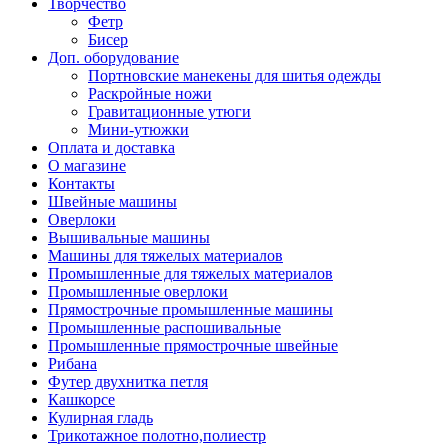
Творчество
Фетр
Бисер
Доп. оборудование
Портновские манекены для шитья одежды
Раскройные ножи
Гравитационные утюги
Мини-утюжки
Оплата и доставка
О магазине
Контакты
Швейные машины
Оверлоки
Вышивальные машины
Машины для тяжелых материалов
Промышленные для тяжелых материалов
Промышленные оверлоки
Прямострочные промышленные машины
Промышленные распошивальные
Промышленные прямострочные швейные
Рибана
Футер двухнитка петля
Кашкорсе
Кулирная гладь
Трикотажное полотно,полиестр