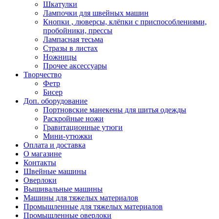
Шкатулки
Лампочки для швейных машин
Кнопки , люверсы, клёпки с приспособлениями,
пробойники, прессы
Лампасная тесьма
Стразы в листах
Ножницы
Прочее аксессуары
Творчество
Фетр
Бисер
Доп. оборудование
Портновские манекены для шитья одежды
Раскройные ножи
Гравитационные утюги
Мини-утюжки
Оплата и доставка
О магазине
Контакты
Швейные машины
Оверлоки
Вышивальные машины
Машины для тяжелых материалов
Промышленные для тяжелых материалов
Промышленные оверлоки