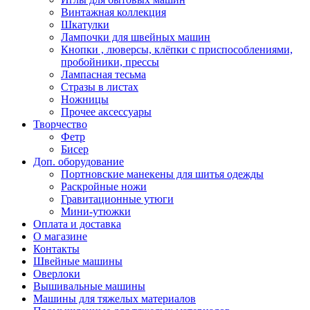
Винтажная коллекция
Шкатулки
Лампочки для швейных машин
Кнопки , люверсы, клёпки с приспособлениями,
пробойники, прессы
Лампасная тесьма
Стразы в листах
Ножницы
Прочее аксессуары
Творчество
Фетр
Бисер
Доп. оборудование
Портновские манекены для шитья одежды
Раскройные ножи
Гравитационные утюги
Мини-утюжки
Оплата и доставка
О магазине
Контакты
Швейные машины
Оверлоки
Вышивальные машины
Машины для тяжелых материалов