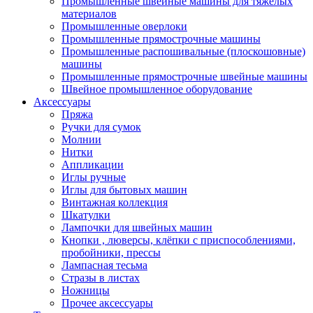
Промышленные швейные машины для тяжелых
материалов
Промышленные оверлоки
Промышленные прямострочные машины
Промышленные распошивальные (плоскошовные)
машины
Промышленные прямострочные швейные машины
Швейное промышленное оборудование
Аксессуары
Пряжа
Ручки для сумок
Молнии
Нитки
Аппликации
Иглы ручные
Иглы для бытовых машин
Винтажная коллекция
Шкатулки
Лампочки для швейных машин
Кнопки , люверсы, клёпки с приспособлениями,
пробойники, прессы
Лампасная тесьма
Стразы в листах
Ножницы
Прочее аксессуары