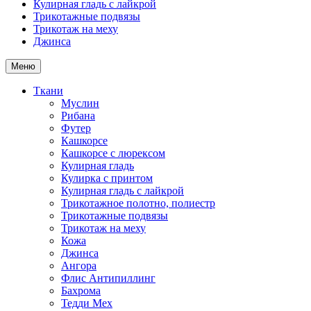
Кулирная гладь с лайкрой
Трикотажные подвязы
Трикотаж на меху
Джинса
Меню
Ткани
Муслин
Рибана
Футер
Кашкорсе
Кашкорсе с люрексом
Кулирная гладь
Кулирка с принтом
Кулирная гладь с лайкрой
Трикотажное полотно, полиестр
Трикотажные подвязы
Трикотаж на меху
Кожа
Джинса
Ангора
Флис Антипиллинг
Бахрома
Тедди Мех