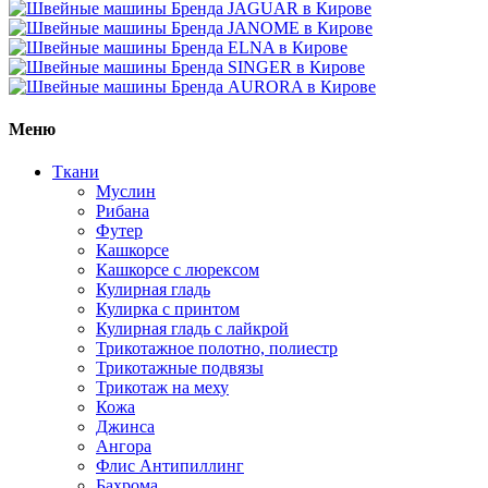
Меню
Ткани
Муслин
Рибана
Футер
Кашкорсе
Кашкорсе с люрексом
Кулирная гладь
Кулирка с принтом
Кулирная гладь с лайкрой
Трикотажное полотно, полиестр
Трикотажные подвязы
Трикотаж на меху
Кожа
Джинса
Ангора
Флис Антипиллинг
Бахрома