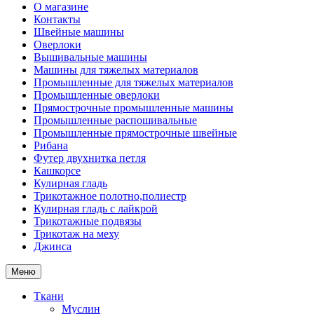
О магазине
Контакты
Швейные машины
Оверлоки
Вышивальные машины
Машины для тяжелых материалов
Промышленные для тяжелых материалов
Промышленные оверлоки
Прямострочные промышленные машины
Промышленные распошивальные
Промышленные прямострочные швейные
Рибана
Футер двухнитка петля
Кашкорсе
Кулирная гладь
Трикотажное полотно,полиестр
Кулирная гладь с лайкрой
Трикотажные подвязы
Трикотаж на меху
Джинса
Меню
Ткани
Муслин