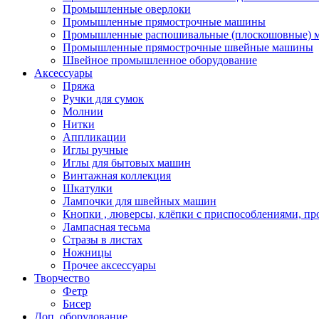
Промышленные оверлоки
Промышленные прямострочные машины
Промышленные распошивальные (плоскошовные)
Промышленные прямострочные швейные машины
Швейное промышленное оборудование
Аксессуары
Пряжа
Ручки для сумок
Молнии
Нитки
Аппликации
Иглы ручные
Иглы для бытовых машин
Винтажная коллекция
Шкатулки
Лампочки для швейных машин
Кнопки , люверсы, клёпки с приспособлениями, пр
Лампасная тесьма
Стразы в листах
Ножницы
Прочее аксессуары
Творчество
Фетр
Бисер
Доп. оборудование