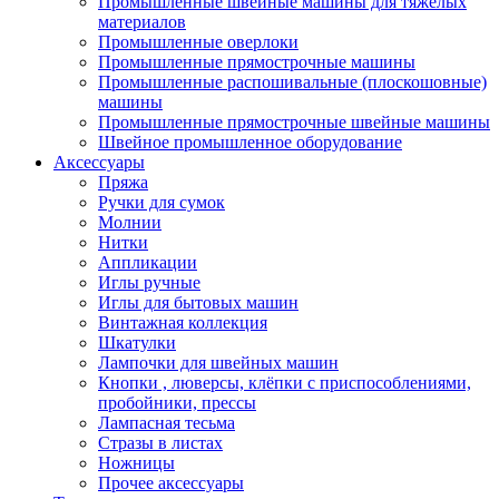
Промышленные швейные машины для тяжелых
материалов
Промышленные оверлоки
Промышленные прямострочные машины
Промышленные распошивальные (плоскошовные)
машины
Промышленные прямострочные швейные машины
Швейное промышленное оборудование
Аксессуары
Пряжа
Ручки для сумок
Молнии
Нитки
Аппликации
Иглы ручные
Иглы для бытовых машин
Винтажная коллекция
Шкатулки
Лампочки для швейных машин
Кнопки , люверсы, клёпки с приспособлениями,
пробойники, прессы
Лампасная тесьма
Стразы в листах
Ножницы
Прочее аксессуары