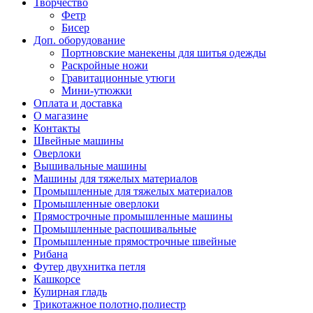
Творчество
Фетр
Бисер
Доп. оборудование
Портновские манекены для шитья одежды
Раскройные ножи
Гравитационные утюги
Мини-утюжки
Оплата и доставка
О магазине
Контакты
Швейные машины
Оверлоки
Вышивальные машины
Машины для тяжелых материалов
Промышленные для тяжелых материалов
Промышленные оверлоки
Прямострочные промышленные машины
Промышленные распошивальные
Промышленные прямострочные швейные
Рибана
Футер двухнитка петля
Кашкорсе
Кулирная гладь
Трикотажное полотно,полиестр