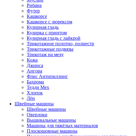
Рибана
Футер
Кашкорсе
Кашкорсе с люрексом
Кулирная гладь
Кулирка с принтом
Кулирная гладь с лайкрой
Трикотажное полотно, полиестр
Трикотажные подвязы
Трикотаж на меху
Кожа
Джинса
Ангора
Флис Антипиллинг
Бахрома
Тедди Мех
Хлопок
Лён
Швейные машины
Швейные машины
Оверлоки
Вышивальные машины
Машины для тяжёлых материалов
Плоскошовные машины