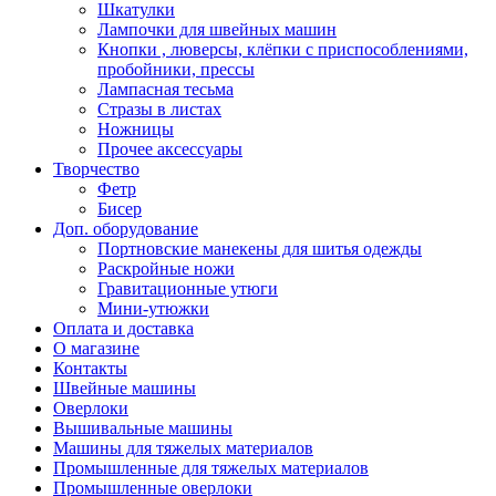
Шкатулки
Лампочки для швейных машин
Кнопки , люверсы, клёпки с приспособлениями,
пробойники, прессы
Лампасная тесьма
Стразы в листах
Ножницы
Прочее аксессуары
Творчество
Фетр
Бисер
Доп. оборудование
Портновские манекены для шитья одежды
Раскройные ножи
Гравитационные утюги
Мини-утюжки
Оплата и доставка
О магазине
Контакты
Швейные машины
Оверлоки
Вышивальные машины
Машины для тяжелых материалов
Промышленные для тяжелых материалов
Промышленные оверлоки