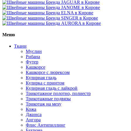
Меню
Ткани
Муслин
Рибана
Футер
Кашкорсе
Кашкорсе с люрексом
Кулирная гладь
Кулирка с принтом
Кулирная гладь с лайкрой
Трикотажное полотно, полиестр
Трикотажные подвязы
Трикотаж на меху
Кожа
Джинса
Ангора
Флис Антипиллинг
Бахрома