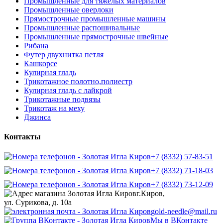
Промышленные для тяжелых материалов
Промышленные оверлоки
Прямострочные промышленные машины
Промышленные распошивальные
Промышленные прямострочные швейные
Рибана
Футер двухнитка петля
Кашкорсе
Кулирная гладь
Трикотажное полотно,полиестр
Кулирная гладь с лайкрой
Трикотажные подвязы
Трикотаж на меху
Джинса
Контакты
+7 (8332) 57-83-51
+7 (8332) 71-18-03
+7 (8332) 73-12-09
г.Киров,
ул. Сурикова, д. 10а
gold-needle@mail.ru
Мы в ВКонтакте