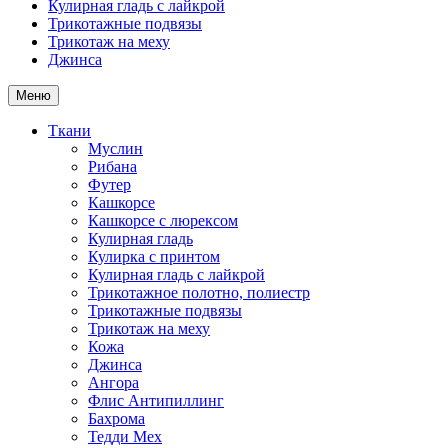
Кулирная гладь с лайкрой
Трикотажные подвязы
Трикотаж на меху
Джинса
Меню
Ткани
Муслин
Рибана
Футер
Кашкорсе
Кашкорсе с люрексом
Кулирная гладь
Кулирка с принтом
Кулирная гладь с лайкрой
Трикотажное полотно, полиестр
Трикотажные подвязы
Трикотаж на меху
Кожа
Джинса
Ангора
Флис Антипиллинг
Бахрома
Тедди Мех