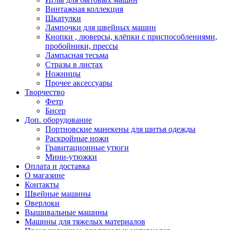
Винтажная коллекция
Шкатулки
Лампочки для швейных машин
Кнопки , люверсы, клёпки с приспособлениями,
пробойники, прессы
Лампасная тесьма
Стразы в листах
Ножницы
Прочее аксессуары
Творчество
Фетр
Бисер
Доп. оборудование
Портновские манекены для шитья одежды
Раскройные ножи
Гравитационные утюги
Мини-утюжки
Оплата и доставка
О магазине
Контакты
Швейные машины
Оверлоки
Вышивальные машины
Машины для тяжелых материалов