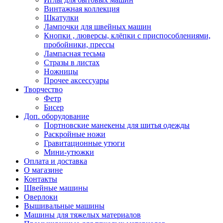
Винтажная коллекция
Шкатулки
Лампочки для швейных машин
Кнопки , люверсы, клёпки с приспособлениями,
пробойники, прессы
Лампасная тесьма
Стразы в листах
Ножницы
Прочее аксессуары
Творчество
Фетр
Бисер
Доп. оборудование
Портновские манекены для шитья одежды
Раскройные ножи
Гравитационные утюги
Мини-утюжки
Оплата и доставка
О магазине
Контакты
Швейные машины
Оверлоки
Вышивальные машины
Машины для тяжелых материалов