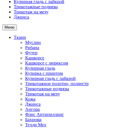
Кулирная гладь с лайкрой
Трикотажные подвязы
Трикотаж на меху
Джинса
Меню
Ткани
Муслин
Рибана
Футер
Кашкорсе
Кашкорсе с люрексом
Кулирная гладь
Кулирка с принтом
Кулирная гладь с лайкрой
Трикотажное полотно, полиестр
Трикотажные подвязы
Трикотаж на меху
Кожа
Джинса
Ангора
Флис Антипиллинг
Бахрома
Тедди Мех