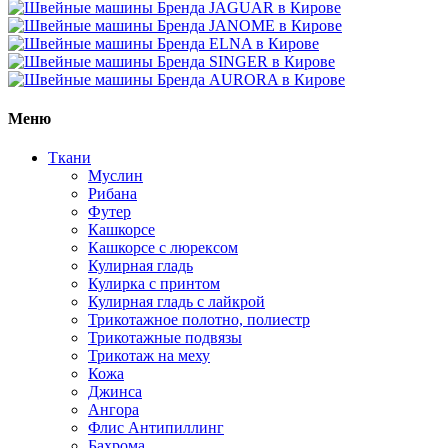
Меню
Ткани
Муслин
Рибана
Футер
Кашкорсе
Кашкорсе с люрексом
Кулирная гладь
Кулирка с принтом
Кулирная гладь с лайкрой
Трикотажное полотно, полиестр
Трикотажные подвязы
Трикотаж на меху
Кожа
Джинса
Ангора
Флис Антипиллинг
Бахрома