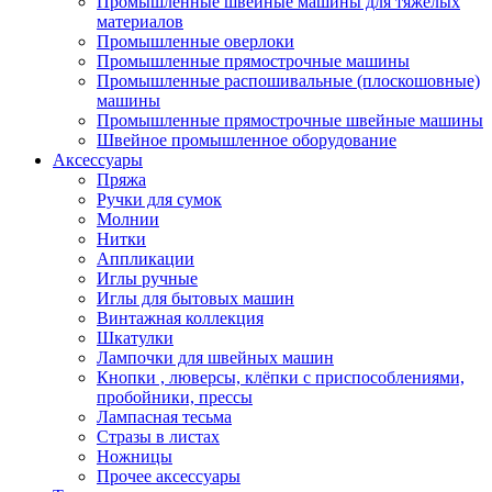
Промышленные швейные машины для тяжелых
материалов
Промышленные оверлоки
Промышленные прямострочные машины
Промышленные распошивальные (плоскошовные)
машины
Промышленные прямострочные швейные машины
Швейное промышленное оборудование
Аксессуары
Пряжа
Ручки для сумок
Молнии
Нитки
Аппликации
Иглы ручные
Иглы для бытовых машин
Винтажная коллекция
Шкатулки
Лампочки для швейных машин
Кнопки , люверсы, клёпки с приспособлениями,
пробойники, прессы
Лампасная тесьма
Стразы в листах
Ножницы
Прочее аксессуары