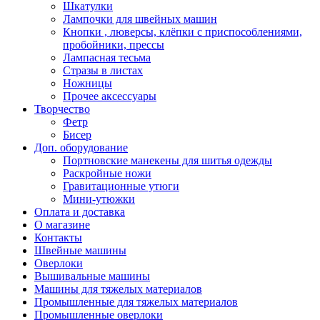
Шкатулки
Лампочки для швейных машин
Кнопки , люверсы, клёпки с приспособлениями,
пробойники, прессы
Лампасная тесьма
Стразы в листах
Ножницы
Прочее аксессуары
Творчество
Фетр
Бисер
Доп. оборудование
Портновские манекены для шитья одежды
Раскройные ножи
Гравитационные утюги
Мини-утюжки
Оплата и доставка
О магазине
Контакты
Швейные машины
Оверлоки
Вышивальные машины
Машины для тяжелых материалов
Промышленные для тяжелых материалов
Промышленные оверлоки