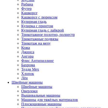
Рибана
Футер
Кашкорсе
Кашкорсе с люрексом
Кулирная гладь
Кулирка с принтом
Кулирная гладь с лайкрой
Трикотажное полотно, полиестр
Трикотажные подвязы
Трикотаж на меху
Кожа
Джинса
Ангора
Флис Антипиллинг
Бахрома
Тедди Мех
Хлопок
Лён
Швейные машины
Швейные машины
Оверлоки
Вышивальные машины
Машины для тяжёлых материалов
Плоскошовные машины