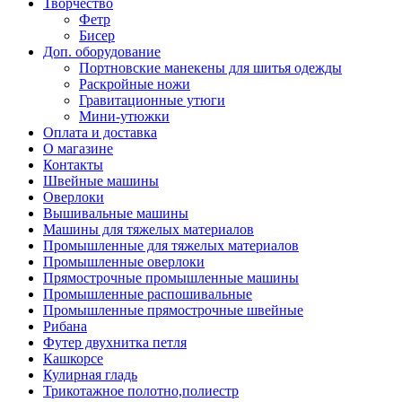
Творчество
Фетр
Бисер
Доп. оборудование
Портновские манекены для шитья одежды
Раскройные ножи
Гравитационные утюги
Мини-утюжки
Оплата и доставка
О магазине
Контакты
Швейные машины
Оверлоки
Вышивальные машины
Машины для тяжелых материалов
Промышленные для тяжелых материалов
Промышленные оверлоки
Прямострочные промышленные машины
Промышленные распошивальные
Промышленные прямострочные швейные
Рибана
Футер двухнитка петля
Кашкорсе
Кулирная гладь
Трикотажное полотно,полиестр