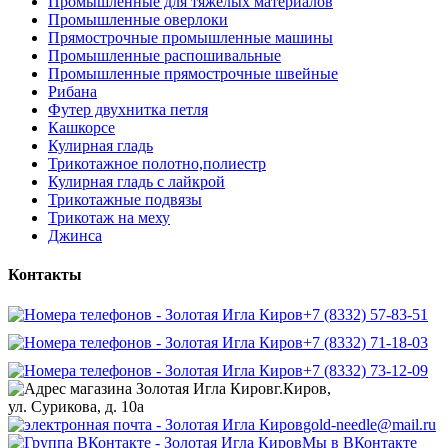
Промышленные для тяжелых материалов
Промышленные оверлоки
Прямострочные промышленные машины
Промышленные распошивальные
Промышленные прямострочные швейные
Рибана
Футер двухнитка петля
Кашкорсе
Кулирная гладь
Трикотажное полотно,полиестр
Кулирная гладь с лайкрой
Трикотажные подвязы
Трикотаж на меху
Джинса
Контакты
+7 (8332) 57-83-51
+7 (8332) 71-18-03
+7 (8332) 73-12-09
г.Киров,
ул. Сурикова, д. 10а
gold-needle@mail.ru
Мы в ВКонтакте