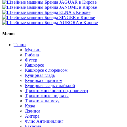
Меню
Ткани
Муслин
Рибана
Футер
Кашкорсе
Кашкорсе с люрексом
Кулирная гладь
Кулирка с принтом
Кулирная гладь с лайкрой
Трикотажное полотно, полиестр
Трикотажные подвязы
Трикотаж на меху
Кожа
Джинса
Ангора
Флис Антипиллинг
Бахрома