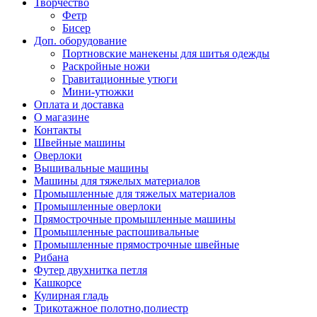
Творчество
Фетр
Бисер
Доп. оборудование
Портновские манекены для шитья одежды
Раскройные ножи
Гравитационные утюги
Мини-утюжки
Оплата и доставка
О магазине
Контакты
Швейные машины
Оверлоки
Вышивальные машины
Машины для тяжелых материалов
Промышленные для тяжелых материалов
Промышленные оверлоки
Прямострочные промышленные машины
Промышленные распошивальные
Промышленные прямострочные швейные
Рибана
Футер двухнитка петля
Кашкорсе
Кулирная гладь
Трикотажное полотно,полиестр