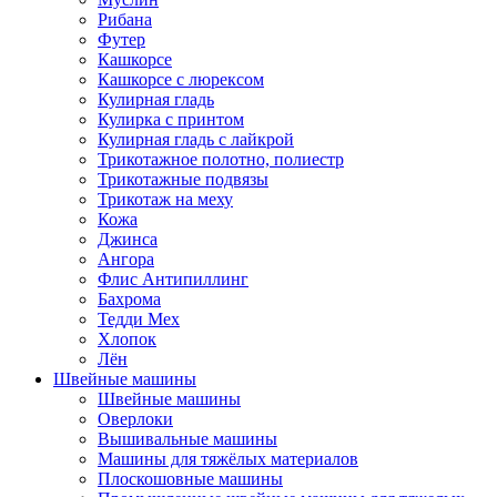
Рибана
Футер
Кашкорсе
Кашкорсе с люрексом
Кулирная гладь
Кулирка с принтом
Кулирная гладь с лайкрой
Трикотажное полотно, полиестр
Трикотажные подвязы
Трикотаж на меху
Кожа
Джинса
Ангора
Флис Антипиллинг
Бахрома
Тедди Мех
Хлопок
Лён
Швейные машины
Швейные машины
Оверлоки
Вышивальные машины
Машины для тяжёлых материалов
Плоскошовные машины