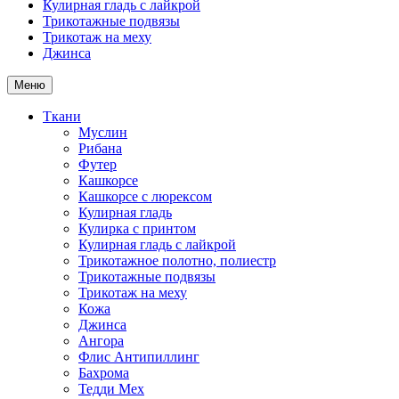
Кулирная гладь с лайкрой
Трикотажные подвязы
Трикотаж на меху
Джинса
Меню
Ткани
Муслин
Рибана
Футер
Кашкорсе
Кашкорсе с люрексом
Кулирная гладь
Кулирка с принтом
Кулирная гладь с лайкрой
Трикотажное полотно, полиестр
Трикотажные подвязы
Трикотаж на меху
Кожа
Джинса
Ангора
Флис Антипиллинг
Бахрома
Тедди Мех