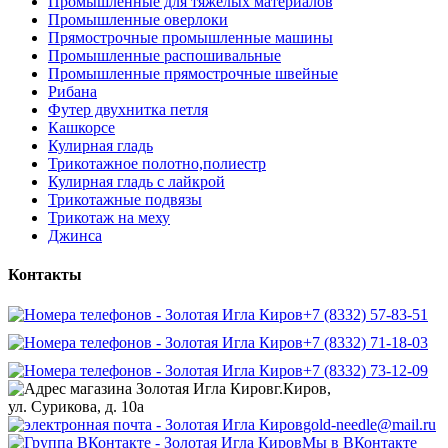
Промышленные для тяжелых материалов
Промышленные оверлоки
Прямострочные промышленные машины
Промышленные распошивальные
Промышленные прямострочные швейные
Рибана
Футер двухнитка петля
Кашкорсе
Кулирная гладь
Трикотажное полотно,полиестр
Кулирная гладь с лайкрой
Трикотажные подвязы
Трикотаж на меху
Джинса
Контакты
+7 (8332) 57-83-51
+7 (8332) 71-18-03
+7 (8332) 73-12-09
г.Киров,
ул. Сурикова, д. 10а
gold-needle@mail.ru
Мы в ВКонтакте