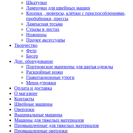
Шкатулки
Лампочки для швейных машин
Кнопки , люверсы, клёпки с приспособлениями,
пробойники, прессы
Лампасная тесьма
Стразы в листах
Ножницы
Прочее аксессуары
Творчество
Фетр
Бисер
Доп. оборудование
Портновские манекены для шитья одежды
Раскройные ножи
Гравитационные утюги
Мини-утюжки
Оплата и доставка
О магазине
Контакты
Швейные машины
Оверлоки
Вышивальные машины
Машины для тяжелых материалов
Промышленные для тяжелых материалов
Промышленные оверлоки