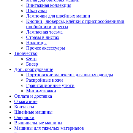
Винтажная коллекция
Шкатулки
Лампочки для швейных машин
Кнопки , люверсы, клёпки с приспособлениями,
пробойники, прессы
Лампасная тесьма
Стразы в листах
Ножницы
Прочее аксессуары
Творчество
Фетр
Бисер
Доп. оборудование
Портновские манекены для шитья одежды
Раскройные ножи
Гравитационные утюги
Мини-утюжки
Оплата и доставка
О магазине
Контакты
Швейные машины
Оверлоки
Вышивальные машины
Машины для тяжелых материалов