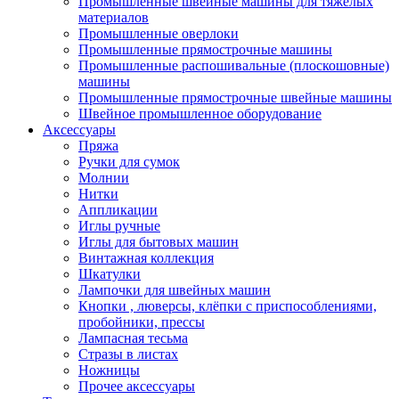
Промышленные швейные машины для тяжелых
материалов
Промышленные оверлоки
Промышленные прямострочные машины
Промышленные распошивальные (плоскошовные)
машины
Промышленные прямострочные швейные машины
Швейное промышленное оборудование
Аксессуары
Пряжа
Ручки для сумок
Молнии
Нитки
Аппликации
Иглы ручные
Иглы для бытовых машин
Винтажная коллекция
Шкатулки
Лампочки для швейных машин
Кнопки , люверсы, клёпки с приспособлениями,
пробойники, прессы
Лампасная тесьма
Стразы в листах
Ножницы
Прочее аксессуары