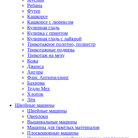
Рибана
Футер
Кашкорсе
Кашкорсе с люрексом
Кулирная гладь
Кулирка с принтом
Кулирная гладь с лайкрой
Трикотажное полотно, полиестр
Трикотажные подвязы
Трикотаж на меху
Кожа
Джинса
Ангора
Флис Антипиллинг
Бахрома
Тедди Мех
Хлопок
Лён
Швейные машины
Швейные машины
Оверлоки
Вышивальные машины
Машины для тяжёлых материалов
Плоскошовные машины