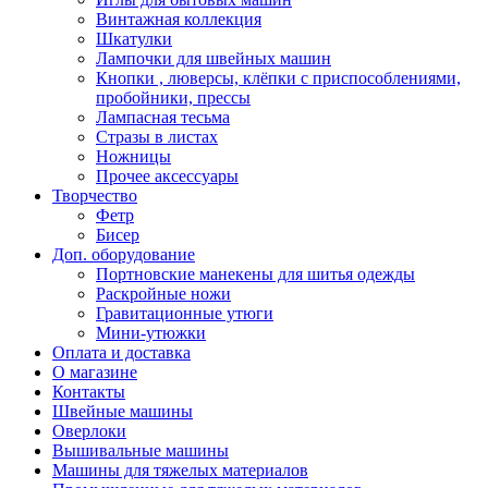
Винтажная коллекция
Шкатулки
Лампочки для швейных машин
Кнопки , люверсы, клёпки с приспособлениями,
пробойники, прессы
Лампасная тесьма
Стразы в листах
Ножницы
Прочее аксессуары
Творчество
Фетр
Бисер
Доп. оборудование
Портновские манекены для шитья одежды
Раскройные ножи
Гравитационные утюги
Мини-утюжки
Оплата и доставка
О магазине
Контакты
Швейные машины
Оверлоки
Вышивальные машины
Машины для тяжелых материалов