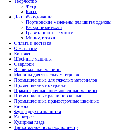
Творчество
Фетр
Бисер
Доп. оборудование
Портновские манекены для шитья одежды
Раскройные ножи
Гравитационные утюги
Мини-утюжки
Оплата и доставка
О магазине
Контакты
Швейные машины
Оверлоки
Вышивальные машины
Машины для тяжелых материалов
Промышленные для тяжелых материалов
Промышленные оверлоки
Прямострочные промышленные машины
Промышленные распошивальные
Промышленные прямострочные швейные
Рибана
Футер двухнитка петля
Кашкорсе
Кулирная гладь
Трикотажное полотно,полиестр