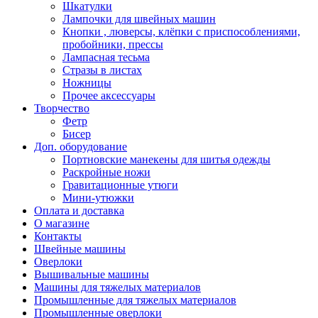
Шкатулки
Лампочки для швейных машин
Кнопки , люверсы, клёпки с приспособлениями,
пробойники, прессы
Лампасная тесьма
Стразы в листах
Ножницы
Прочее аксессуары
Творчество
Фетр
Бисер
Доп. оборудование
Портновские манекены для шитья одежды
Раскройные ножи
Гравитационные утюги
Мини-утюжки
Оплата и доставка
О магазине
Контакты
Швейные машины
Оверлоки
Вышивальные машины
Машины для тяжелых материалов
Промышленные для тяжелых материалов
Промышленные оверлоки