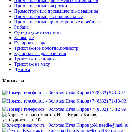
Промышленные для тяжелых материалов
Промышленные оверлоки
Прямострочные промышленные машины
Промышленные распошивальные
Промышленные прямострочные швейные
Рибана
Футер двухнитка петля
Кашкорсе
Кулирная гладь
Трикотажное полотно,полиестр
Кулирная гладь с лайкрой
Трикотажные подвязы
Трикотаж на меху
Джинса
Контакты
+7 (8332) 57-83-51
+7 (8332) 71-18-03
+7 (8332) 73-12-09
г.Киров,
ул. Сурикова, д. 10а
gold-needle@mail.ru
Мы в ВКонтакте