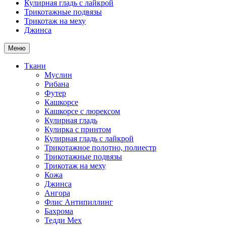
Кулирная гладь с лайкрой
Трикотажные подвязы
Трикотаж на меху
Джинса
Меню
Ткани
Муслин
Рибана
Футер
Кашкорсе
Кашкорсе с люрексом
Кулирная гладь
Кулирка с принтом
Кулирная гладь с лайкрой
Трикотажное полотно, полиестр
Трикотажные подвязы
Трикотаж на меху
Кожа
Джинса
Ангора
Флис Антипиллинг
Бахрома
Тедди Мех