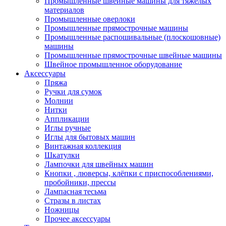
Промышленные швейные машины для тяжелых
материалов
Промышленные оверлоки
Промышленные прямострочные машины
Промышленные распошивальные (плоскошовные)
машины
Промышленные прямострочные швейные машины
Швейное промышленное оборудование
Аксессуары
Пряжа
Ручки для сумок
Молнии
Нитки
Аппликации
Иглы ручные
Иглы для бытовых машин
Винтажная коллекция
Шкатулки
Лампочки для швейных машин
Кнопки , люверсы, клёпки с приспособлениями,
пробойники, прессы
Лампасная тесьма
Стразы в листах
Ножницы
Прочее аксессуары