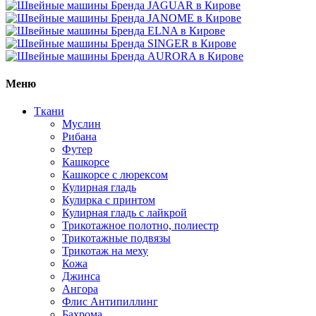
Меню
Ткани
Муслин
Рибана
Футер
Кашкорсе
Кашкорсе с люрексом
Кулирная гладь
Кулирка с принтом
Кулирная гладь с лайкрой
Трикотажное полотно, полиестр
Трикотажные подвязы
Трикотаж на меху
Кожа
Джинса
Ангора
Флис Антипиллинг
Бахрома