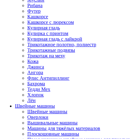
Рибана
Футер
Кашкорсе
Кашкорсе с люрексом
Кулирная гладь
Кулирка с принтом
Кулирная гладь с лайкрой
Трикотажное полотно, полиестр
Трикотажные подвязы
Трикотаж на меху
Кожа
Джинса
Ангора
Флис Антипиллинг
Бахрома
Тедди Мех
Хлопок
Лён
Швейные машины
Швейные машины
Оверлоки
Вышивальные машины
Машины для тяжёлых материалов
Плоскошовные машины