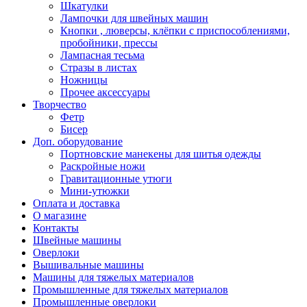
Шкатулки
Лампочки для швейных машин
Кнопки , люверсы, клёпки с приспособлениями,
пробойники, прессы
Лампасная тесьма
Стразы в листах
Ножницы
Прочее аксессуары
Творчество
Фетр
Бисер
Доп. оборудование
Портновские манекены для шитья одежды
Раскройные ножи
Гравитационные утюги
Мини-утюжки
Оплата и доставка
О магазине
Контакты
Швейные машины
Оверлоки
Вышивальные машины
Машины для тяжелых материалов
Промышленные для тяжелых материалов
Промышленные оверлоки