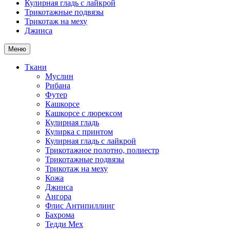
Кулирная гладь с лайкрой
Трикотажные подвязы
Трикотаж на меху
Джинса
Меню
Ткани
Муслин
Рибана
Футер
Кашкорсе
Кашкорсе с люрексом
Кулирная гладь
Кулирка с принтом
Кулирная гладь с лайкрой
Трикотажное полотно, полиестр
Трикотажные подвязы
Трикотаж на меху
Кожа
Джинса
Ангора
Флис Антипиллинг
Бахрома
Тедди Мех