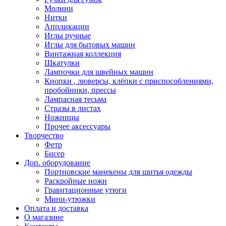
Молнии
Нитки
Аппликации
Иглы ручные
Иглы для бытовых машин
Винтажная коллекция
Шкатулки
Лампочки для швейных машин
Кнопки , люверсы, клёпки с приспособлениями,
пробойники, прессы
Лампасная тесьма
Стразы в листах
Ножницы
Прочее аксессуары
Творчество
Фетр
Бисер
Доп. оборудование
Портновские манекены для шитья одежды
Раскройные ножи
Гравитационные утюги
Мини-утюжки
Оплата и доставка
О магазине