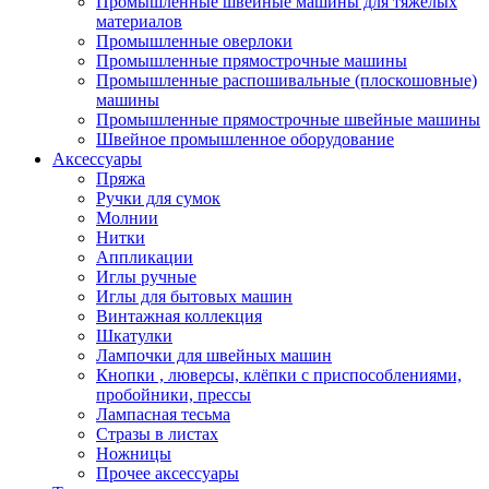
Промышленные швейные машины для тяжелых
материалов
Промышленные оверлоки
Промышленные прямострочные машины
Промышленные распошивальные (плоскошовные)
машины
Промышленные прямострочные швейные машины
Швейное промышленное оборудование
Аксессуары
Пряжа
Ручки для сумок
Молнии
Нитки
Аппликации
Иглы ручные
Иглы для бытовых машин
Винтажная коллекция
Шкатулки
Лампочки для швейных машин
Кнопки , люверсы, клёпки с приспособлениями,
пробойники, прессы
Лампасная тесьма
Стразы в листах
Ножницы
Прочее аксессуары