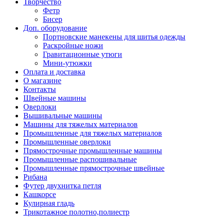
Творчество
Фетр
Бисер
Доп. оборудование
Портновские манекены для шитья одежды
Раскройные ножи
Гравитационные утюги
Мини-утюжки
Оплата и доставка
О магазине
Контакты
Швейные машины
Оверлоки
Вышивальные машины
Машины для тяжелых материалов
Промышленные для тяжелых материалов
Промышленные оверлоки
Прямострочные промышленные машины
Промышленные распошивальные
Промышленные прямострочные швейные
Рибана
Футер двухнитка петля
Кашкорсе
Кулирная гладь
Трикотажное полотно,полиестр