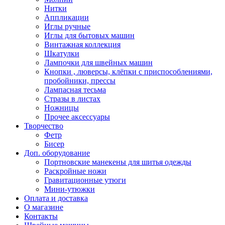
Нитки
Аппликации
Иглы ручные
Иглы для бытовых машин
Винтажная коллекция
Шкатулки
Лампочки для швейных машин
Кнопки , люверсы, клёпки с приспособлениями,
пробойники, прессы
Лампасная тесьма
Стразы в листах
Ножницы
Прочее аксессуары
Творчество
Фетр
Бисер
Доп. оборудование
Портновские манекены для шитья одежды
Раскройные ножи
Гравитационные утюги
Мини-утюжки
Оплата и доставка
О магазине
Контакты