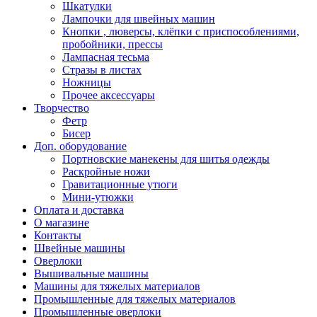
Шкатулки
Лампочки для швейных машин
Кнопки , люверсы, клёпки с приспособлениями,
пробойники, прессы
Лампасная тесьма
Стразы в листах
Ножницы
Прочее аксессуары
Творчество
Фетр
Бисер
Доп. оборудование
Портновские манекены для шитья одежды
Раскройные ножи
Гравитационные утюги
Мини-утюжки
Оплата и доставка
О магазине
Контакты
Швейные машины
Оверлоки
Вышивальные машины
Машины для тяжелых материалов
Промышленные для тяжелых материалов
Промышленные оверлоки