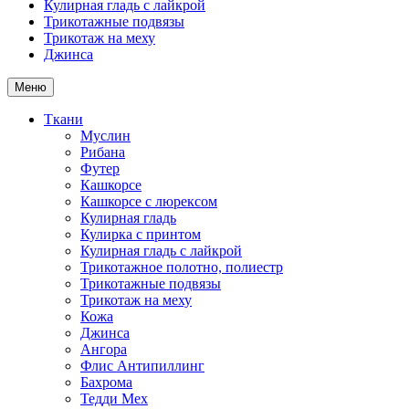
Кулирная гладь с лайкрой
Трикотажные подвязы
Трикотаж на меху
Джинса
Меню
Ткани
Муслин
Рибана
Футер
Кашкорсе
Кашкорсе с люрексом
Кулирная гладь
Кулирка с принтом
Кулирная гладь с лайкрой
Трикотажное полотно, полиестр
Трикотажные подвязы
Трикотаж на меху
Кожа
Джинса
Ангора
Флис Антипиллинг
Бахрома
Тедди Мех