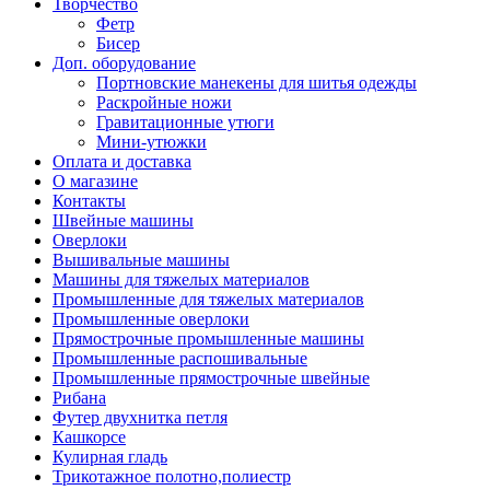
Творчество
Фетр
Бисер
Доп. оборудование
Портновские манекены для шитья одежды
Раскройные ножи
Гравитационные утюги
Мини-утюжки
Оплата и доставка
О магазине
Контакты
Швейные машины
Оверлоки
Вышивальные машины
Машины для тяжелых материалов
Промышленные для тяжелых материалов
Промышленные оверлоки
Прямострочные промышленные машины
Промышленные распошивальные
Промышленные прямострочные швейные
Рибана
Футер двухнитка петля
Кашкорсе
Кулирная гладь
Трикотажное полотно,полиестр