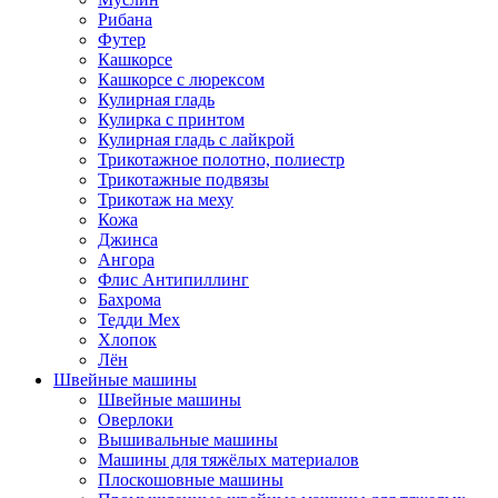
Рибана
Футер
Кашкорсе
Кашкорсе с люрексом
Кулирная гладь
Кулирка с принтом
Кулирная гладь с лайкрой
Трикотажное полотно, полиестр
Трикотажные подвязы
Трикотаж на меху
Кожа
Джинса
Ангора
Флис Антипиллинг
Бахрома
Тедди Мех
Хлопок
Лён
Швейные машины
Швейные машины
Оверлоки
Вышивальные машины
Машины для тяжёлых материалов
Плоскошовные машины