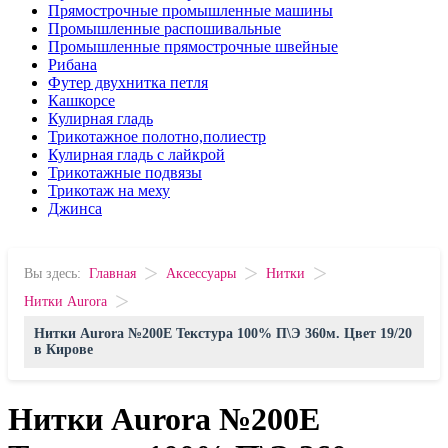
Прямострочные промышленные машины
Промышленные распошивальные
Промышленные прямострочные швейные
Рибана
Футер двухнитка петля
Кашкорсе
Кулирная гладь
Трикотажное полотно,полиестр
Кулирная гладь с лайкрой
Трикотажные подвязы
Трикотаж на меху
Джинса
>
>
>
Вы здесь:
Главная
Аксессуары
Нитки
>
Нитки Aurora
Нитки Aurora №200E Текстура 100% П\Э 360м. Цвет 19/20
в Кирове
Нитки Aurora №200E