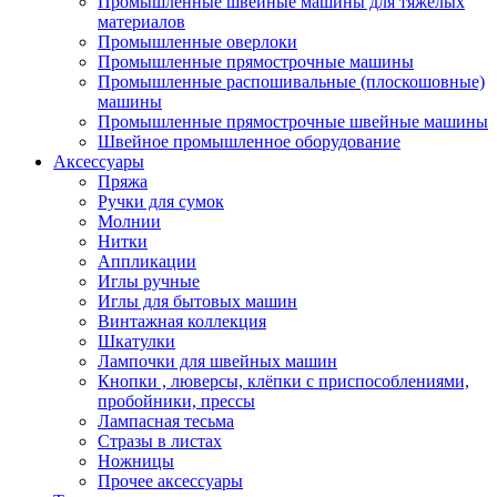
Промышленные швейные машины для тяжелых
материалов
Промышленные оверлоки
Промышленные прямострочные машины
Промышленные распошивальные (плоскошовные)
машины
Промышленные прямострочные швейные машины
Швейное промышленное оборудование
Аксессуары
Пряжа
Ручки для сумок
Молнии
Нитки
Аппликации
Иглы ручные
Иглы для бытовых машин
Винтажная коллекция
Шкатулки
Лампочки для швейных машин
Кнопки , люверсы, клёпки с приспособлениями,
пробойники, прессы
Лампасная тесьма
Стразы в листах
Ножницы
Прочее аксессуары