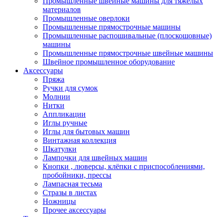
Промышленные швейные машины для тяжелых
материалов
Промышленные оверлоки
Промышленные прямострочные машины
Промышленные распошивальные (плоскошовные)
машины
Промышленные прямострочные швейные машины
Швейное промышленное оборудование
Аксессуары
Пряжа
Ручки для сумок
Молнии
Нитки
Аппликации
Иглы ручные
Иглы для бытовых машин
Винтажная коллекция
Шкатулки
Лампочки для швейных машин
Кнопки , люверсы, клёпки с приспособлениями,
пробойники, прессы
Лампасная тесьма
Стразы в листах
Ножницы
Прочее аксессуары