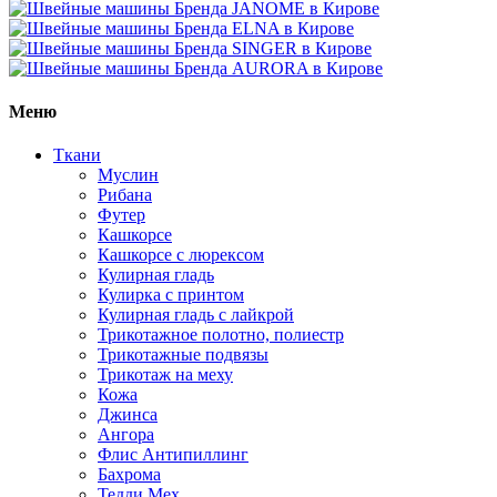
Меню
Ткани
Муслин
Рибана
Футер
Кашкорсе
Кашкорсе с люрексом
Кулирная гладь
Кулирка с принтом
Кулирная гладь с лайкрой
Трикотажное полотно, полиестр
Трикотажные подвязы
Трикотаж на меху
Кожа
Джинса
Ангора
Флис Антипиллинг
Бахрома
Тедди Мех