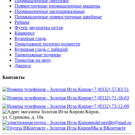
Промышленные оверлоки
Прямострочные промышленные машины
Промышленные распошивальные
Промышленные прямострочные швейные
Рибана
Футер двухнитка петля
Кашкорсе
Кулирная гладь
Трикотажное полотно,полиестр
Кулирная гладь с лайкрой
Трикотажные подвязы
Трикотаж на меху
Джинса
Контакты
+7 (8332) 57-83-51
+7 (8332) 71-18-03
+7 (8332) 73-12-09
г.Киров,
ул. Сурикова, д. 10а
gold-needle@mail.ru
Мы в ВКонтакте