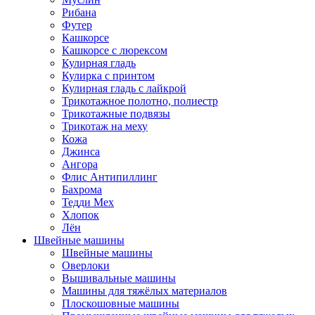
Рибана
Футер
Кашкорсе
Кашкорсе с люрексом
Кулирная гладь
Кулирка с принтом
Кулирная гладь с лайкрой
Трикотажное полотно, полиестр
Трикотажные подвязы
Трикотаж на меху
Кожа
Джинса
Ангора
Флис Антипиллинг
Бахрома
Тедди Мех
Хлопок
Лён
Швейные машины
Швейные машины
Оверлоки
Вышивальные машины
Машины для тяжёлых материалов
Плоскошовные машины