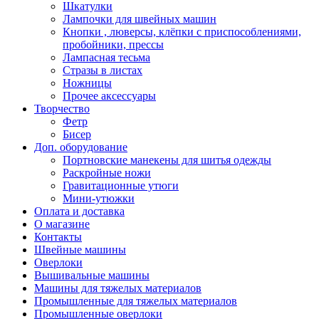
Шкатулки
Лампочки для швейных машин
Кнопки , люверсы, клёпки с приспособлениями,
пробойники, прессы
Лампасная тесьма
Стразы в листах
Ножницы
Прочее аксессуары
Творчество
Фетр
Бисер
Доп. оборудование
Портновские манекены для шитья одежды
Раскройные ножи
Гравитационные утюги
Мини-утюжки
Оплата и доставка
О магазине
Контакты
Швейные машины
Оверлоки
Вышивальные машины
Машины для тяжелых материалов
Промышленные для тяжелых материалов
Промышленные оверлоки