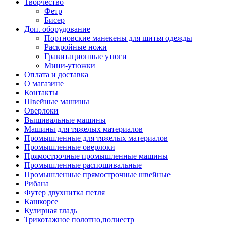
Творчество
Фетр
Бисер
Доп. оборудование
Портновские манекены для шитья одежды
Раскройные ножи
Гравитационные утюги
Мини-утюжки
Оплата и доставка
О магазине
Контакты
Швейные машины
Оверлоки
Вышивальные машины
Машины для тяжелых материалов
Промышленные для тяжелых материалов
Промышленные оверлоки
Прямострочные промышленные машины
Промышленные распошивальные
Промышленные прямострочные швейные
Рибана
Футер двухнитка петля
Кашкорсе
Кулирная гладь
Трикотажное полотно,полиестр