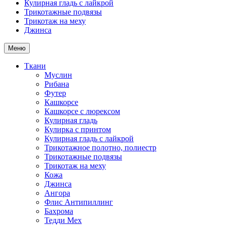
Кулирная гладь с лайкрой
Трикотажные подвязы
Трикотаж на меху
Джинса
Меню
Ткани
Муслин
Рибана
Футер
Кашкорсе
Кашкорсе с люрексом
Кулирная гладь
Кулирка с принтом
Кулирная гладь с лайкрой
Трикотажное полотно, полиестр
Трикотажные подвязы
Трикотаж на меху
Кожа
Джинса
Ангора
Флис Антипиллинг
Бахрома
Тедди Мех