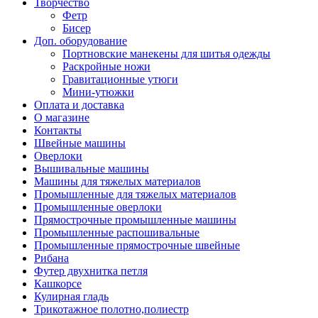
Творчество
Фетр
Бисер
Доп. оборудование
Портновские манекены для шитья одежды
Раскройные ножи
Гравитационные утюги
Мини-утюжки
Оплата и доставка
О магазине
Контакты
Швейные машины
Оверлоки
Вышивальные машины
Машины для тяжелых материалов
Промышленные для тяжелых материалов
Промышленные оверлоки
Прямострочные промышленные машины
Промышленные распошивальные
Промышленные прямострочные швейные
Рибана
Футер двухнитка петля
Кашкорсе
Кулирная гладь
Трикотажное полотно,полиестр