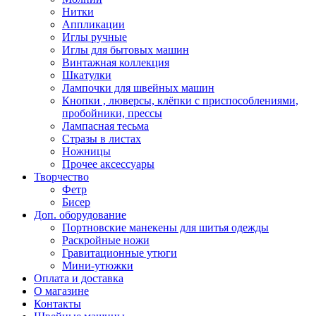
Нитки
Аппликации
Иглы ручные
Иглы для бытовых машин
Винтажная коллекция
Шкатулки
Лампочки для швейных машин
Кнопки , люверсы, клёпки с приспособлениями,
пробойники, прессы
Лампасная тесьма
Стразы в листах
Ножницы
Прочее аксессуары
Творчество
Фетр
Бисер
Доп. оборудование
Портновские манекены для шитья одежды
Раскройные ножи
Гравитационные утюги
Мини-утюжки
Оплата и доставка
О магазине
Контакты