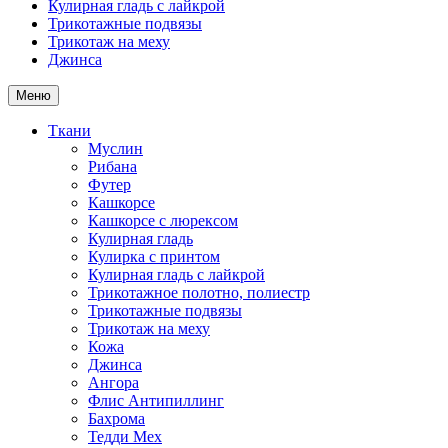
Кулирная гладь с лайкрой
Трикотажные подвязы
Трикотаж на меху
Джинса
Меню
Ткани
Муслин
Рибана
Футер
Кашкорсе
Кашкорсе с люрексом
Кулирная гладь
Кулирка с принтом
Кулирная гладь с лайкрой
Трикотажное полотно, полиестр
Трикотажные подвязы
Трикотаж на меху
Кожа
Джинса
Ангора
Флис Антипиллинг
Бахрома
Тедди Мех