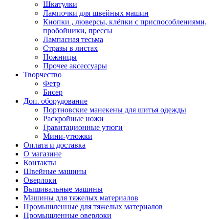
Шкатулки
Лампочки для швейных машин
Кнопки , люверсы, клёпки с приспособлениями,
пробойники, прессы
Лампасная тесьма
Стразы в листах
Ножницы
Прочее аксессуары
Творчество
Фетр
Бисер
Доп. оборудование
Портновские манекены для шитья одежды
Раскройные ножи
Гравитационные утюги
Мини-утюжки
Оплата и доставка
О магазине
Контакты
Швейные машины
Оверлоки
Вышивальные машины
Машины для тяжелых материалов
Промышленные для тяжелых материалов
Промышленные оверлоки