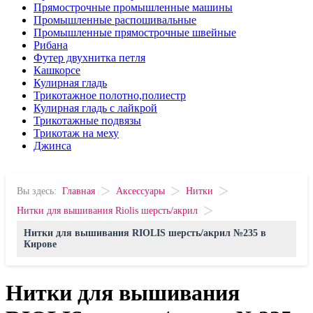
Прямострочные промышленные машины
Промышленные распошивальные
Промышленные прямострочные швейные
Рибана
Футер двухнитка петля
Кашкорсе
Кулирная гладь
Трикотажное полотно,полиестр
Кулирная гладь с лайкрой
Трикотажные подвязы
Трикотаж на меху
Джинса
>
>
>
Вы здесь:
Главная
Аксессуары
Нитки
>
Нитки для вышивания Riolis шерсть/акрил
Нитки для вышивания RIOLIS шерсть/акрил №235 в
Кирове
Нитки для вышивания