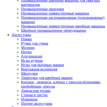
Промышленные швейные машины для тяжелых
материалов
Промышленные оверлоки
Промышленные прямострочные машины
Промышленные распошивальные (плоскошовные)
машины
Промышленные прямострочные швейные машины
Швейное промышленное оборудование
Аксессуары
Пряжа
Ручки для сумок
Молнии
Нитки
Аппликации
Иглы ручные
Иглы для бытовых машин
Винтажная коллекция
Шкатулки
Лампочки для швейных машин
Кнопки , люверсы, клёпки с приспособлениями,
пробойники, прессы
Лампасная тесьма
Стразы в листах
Ножницы
Прочее аксессуары