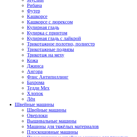
Рибана
Футер
Кашкорсе
Кашкорсе с люрексом
Кулирная гладь
Кулирка с принтом
Кулирная гладь с лайкрой
Трикотажное полотно, полиестр
Трикотажные подвязы
Трикотаж на меху
Кожа
Джинса
Ангора
Флис Антипиллинг
Бахрома
Тедди Мех
Хлопок
Лён
Швейные машины
Швейные машины
Оверлоки
Вышивальные машины
Машины для тяжёлых материалов
Плоскошовные машины