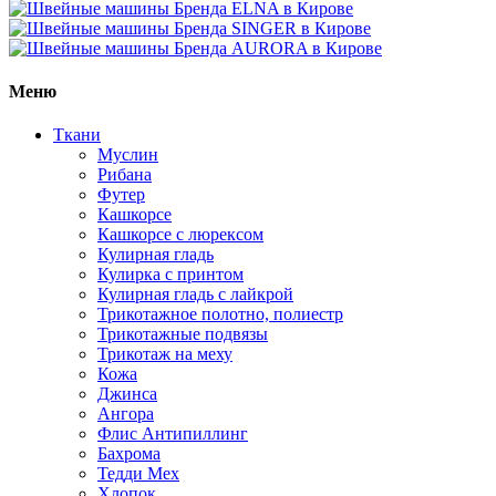
Меню
Ткани
Муслин
Рибана
Футер
Кашкорсе
Кашкорсе с люрексом
Кулирная гладь
Кулирка с принтом
Кулирная гладь с лайкрой
Трикотажное полотно, полиестр
Трикотажные подвязы
Трикотаж на меху
Кожа
Джинса
Ангора
Флис Антипиллинг
Бахрома
Тедди Мех
Хлопок