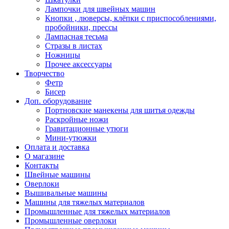
Лампочки для швейных машин
Кнопки , люверсы, клёпки с приспособлениями,
пробойники, прессы
Лампасная тесьма
Стразы в листах
Ножницы
Прочее аксессуары
Творчество
Фетр
Бисер
Доп. оборудование
Портновские манекены для шитья одежды
Раскройные ножи
Гравитационные утюги
Мини-утюжки
Оплата и доставка
О магазине
Контакты
Швейные машины
Оверлоки
Вышивальные машины
Машины для тяжелых материалов
Промышленные для тяжелых материалов
Промышленные оверлоки