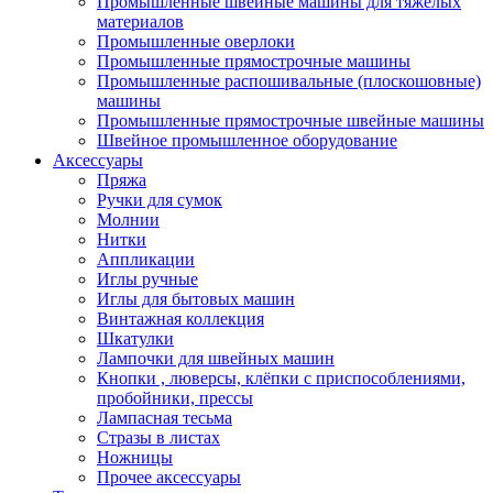
Промышленные швейные машины для тяжелых
материалов
Промышленные оверлоки
Промышленные прямострочные машины
Промышленные распошивальные (плоскошовные)
машины
Промышленные прямострочные швейные машины
Швейное промышленное оборудование
Аксессуары
Пряжа
Ручки для сумок
Молнии
Нитки
Аппликации
Иглы ручные
Иглы для бытовых машин
Винтажная коллекция
Шкатулки
Лампочки для швейных машин
Кнопки , люверсы, клёпки с приспособлениями,
пробойники, прессы
Лампасная тесьма
Стразы в листах
Ножницы
Прочее аксессуары