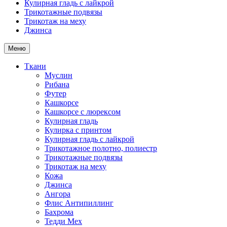
Кулирная гладь с лайкрой
Трикотажные подвязы
Трикотаж на меху
Джинса
Меню
Ткани
Муслин
Рибана
Футер
Кашкорсе
Кашкорсе с люрексом
Кулирная гладь
Кулирка с принтом
Кулирная гладь с лайкрой
Трикотажное полотно, полиестр
Трикотажные подвязы
Трикотаж на меху
Кожа
Джинса
Ангора
Флис Антипиллинг
Бахрома
Тедди Мех