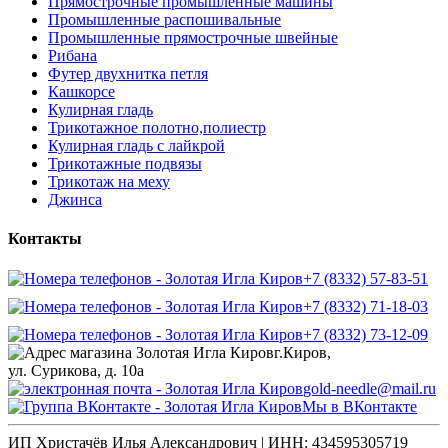
Прямострочные промышленные машины
Промышленные распошивальные
Промышленные прямострочные швейные
Рибана
Футер двухнитка петля
Кашкорсе
Кулирная гладь
Трикотажное полотно,полиестр
Кулирная гладь с лайкрой
Трикотажные подвязы
Трикотаж на меху
Джинса
Контакты
+7 (8332) 57-83-51
+7 (8332) 71-18-03
+7 (8332) 73-12-09
г.Киров,
ул. Сурикова, д. 10а
gold-needle@mail.ru
Мы в ВКонтакте
ИП Христачёв Илья Александрович | ИНН: 434595305719