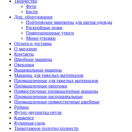
Творчество
Фетр
Бисер
Доп. оборудование
Портновские манекены для шитья одежды
Раскройные ножи
Гравитационные утюги
Мини-утюжки
Оплата и доставка
О магазине
Контакты
Швейные машины
Оверлоки
Вышивальные машины
Машины для тяжелых материалов
Промышленные для тяжелых материалов
Промышленные оверлоки
Прямострочные промышленные машины
Промышленные распошивальные
Промышленные прямострочные швейные
Рибана
Футер двухнитка петля
Кашкорсе
Кулирная гладь
Трикотажное полотно,полиестр