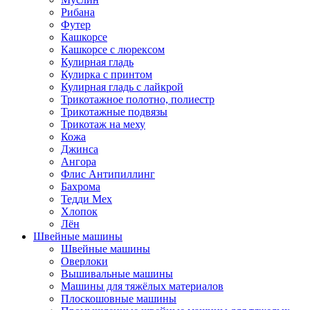
Рибана
Футер
Кашкорсе
Кашкорсе с люрексом
Кулирная гладь
Кулирка с принтом
Кулирная гладь с лайкрой
Трикотажное полотно, полиестр
Трикотажные подвязы
Трикотаж на меху
Кожа
Джинса
Ангора
Флис Антипиллинг
Бахрома
Тедди Мех
Хлопок
Лён
Швейные машины
Швейные машины
Оверлоки
Вышивальные машины
Машины для тяжёлых материалов
Плоскошовные машины