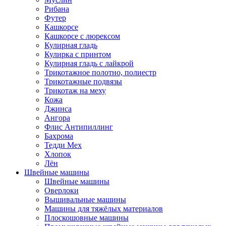
Рибана
Футер
Кашкорсе
Кашкорсе с люрексом
Кулирная гладь
Кулирка с принтом
Кулирная гладь с лайкрой
Трикотажное полотно, полиестр
Трикотажные подвязы
Трикотаж на меху
Кожа
Джинса
Ангора
Флис Антипиллинг
Бахрома
Тедди Мех
Хлопок
Лён
Швейные машины
Швейные машины
Оверлоки
Вышивальные машины
Машины для тяжёлых материалов
Плоскошовные машины