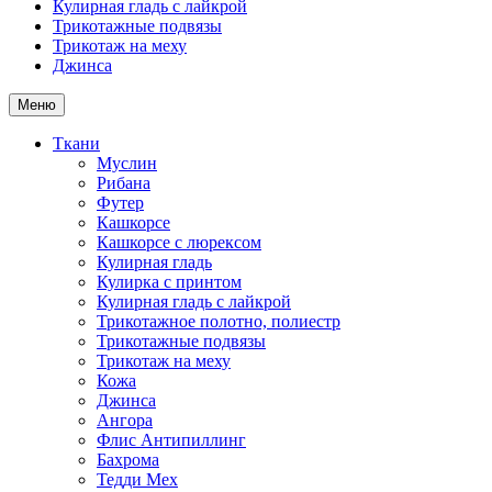
Кулирная гладь с лайкрой
Трикотажные подвязы
Трикотаж на меху
Джинса
Меню
Ткани
Муслин
Рибана
Футер
Кашкорсе
Кашкорсе с люрексом
Кулирная гладь
Кулирка с принтом
Кулирная гладь с лайкрой
Трикотажное полотно, полиестр
Трикотажные подвязы
Трикотаж на меху
Кожа
Джинса
Ангора
Флис Антипиллинг
Бахрома
Тедди Мех