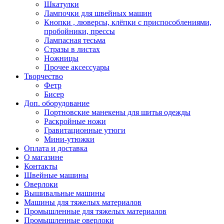
Шкатулки
Лампочки для швейных машин
Кнопки , люверсы, клёпки с приспособлениями,
пробойники, прессы
Лампасная тесьма
Стразы в листах
Ножницы
Прочее аксессуары
Творчество
Фетр
Бисер
Доп. оборудование
Портновские манекены для шитья одежды
Раскройные ножи
Гравитационные утюги
Мини-утюжки
Оплата и доставка
О магазине
Контакты
Швейные машины
Оверлоки
Вышивальные машины
Машины для тяжелых материалов
Промышленные для тяжелых материалов
Промышленные оверлоки