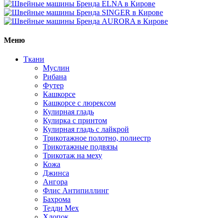
Меню
Ткани
Муслин
Рибана
Футер
Кашкорсе
Кашкорсе с люрексом
Кулирная гладь
Кулирка с принтом
Кулирная гладь с лайкрой
Трикотажное полотно, полиестр
Трикотажные подвязы
Трикотаж на меху
Кожа
Джинса
Ангора
Флис Антипиллинг
Бахрома
Тедди Мех
Хлопок