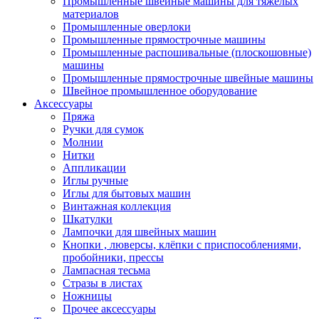
Промышленные швейные машины для тяжелых
материалов
Промышленные оверлоки
Промышленные прямострочные машины
Промышленные распошивальные (плоскошовные)
машины
Промышленные прямострочные швейные машины
Швейное промышленное оборудование
Аксессуары
Пряжа
Ручки для сумок
Молнии
Нитки
Аппликации
Иглы ручные
Иглы для бытовых машин
Винтажная коллекция
Шкатулки
Лампочки для швейных машин
Кнопки , люверсы, клёпки с приспособлениями,
пробойники, прессы
Лампасная тесьма
Стразы в листах
Ножницы
Прочее аксессуары