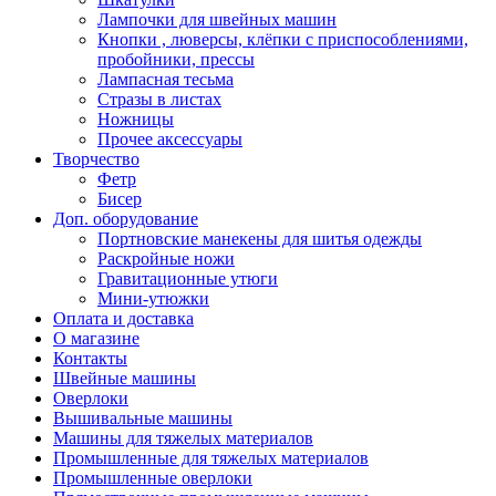
Лампочки для швейных машин
Кнопки , люверсы, клёпки с приспособлениями,
пробойники, прессы
Лампасная тесьма
Стразы в листах
Ножницы
Прочее аксессуары
Творчество
Фетр
Бисер
Доп. оборудование
Портновские манекены для шитья одежды
Раскройные ножи
Гравитационные утюги
Мини-утюжки
Оплата и доставка
О магазине
Контакты
Швейные машины
Оверлоки
Вышивальные машины
Машины для тяжелых материалов
Промышленные для тяжелых материалов
Промышленные оверлоки