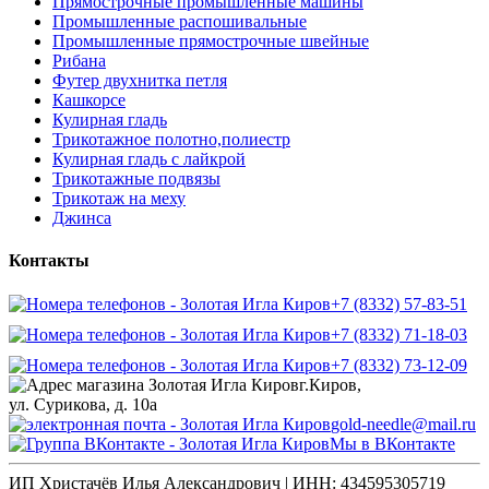
Прямострочные промышленные машины
Промышленные распошивальные
Промышленные прямострочные швейные
Рибана
Футер двухнитка петля
Кашкорсе
Кулирная гладь
Трикотажное полотно,полиестр
Кулирная гладь с лайкрой
Трикотажные подвязы
Трикотаж на меху
Джинса
Контакты
+7 (8332) 57-83-51
+7 (8332) 71-18-03
+7 (8332) 73-12-09
г.Киров,
ул. Сурикова, д. 10а
gold-needle@mail.ru
Мы в ВКонтакте
ИП Христачёв Илья Александрович | ИНН: 434595305719