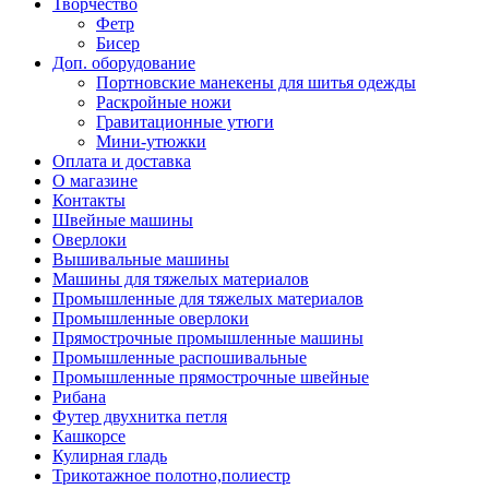
Творчество
Фетр
Бисер
Доп. оборудование
Портновские манекены для шитья одежды
Раскройные ножи
Гравитационные утюги
Мини-утюжки
Оплата и доставка
О магазине
Контакты
Швейные машины
Оверлоки
Вышивальные машины
Машины для тяжелых материалов
Промышленные для тяжелых материалов
Промышленные оверлоки
Прямострочные промышленные машины
Промышленные распошивальные
Промышленные прямострочные швейные
Рибана
Футер двухнитка петля
Кашкорсе
Кулирная гладь
Трикотажное полотно,полиестр