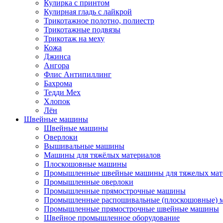
Кулирка с принтом
Кулирная гладь с лайкрой
Трикотажное полотно, полиестр
Трикотажные подвязы
Трикотаж на меху
Кожа
Джинса
Ангора
Флис Антипиллинг
Бахрома
Тедди Мех
Хлопок
Лён
Швейные машины
Швейные машины
Оверлоки
Вышивальные машины
Машины для тяжёлых материалов
Плоскошовные машины
Промышленные швейные машины для тяжелых мат
Промышленные оверлоки
Промышленные прямострочные машины
Промышленные распошивальные (плоскошовные)
Промышленные прямострочные швейные машины
Швейное промышленное оборудование