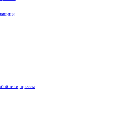
 машины
обойники, прессы