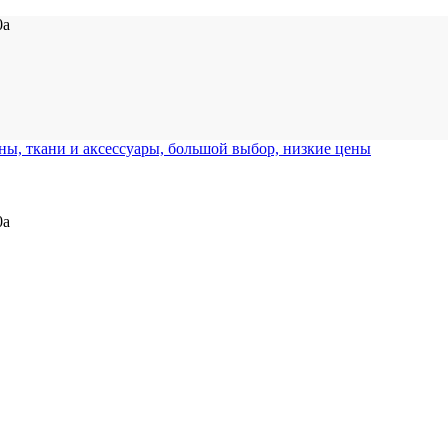
0а
0а