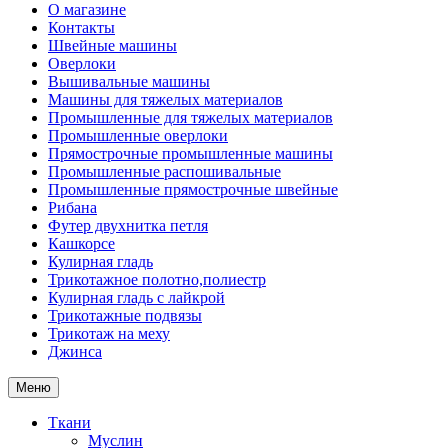
О магазине
Контакты
Швейные машины
Оверлоки
Вышивальные машины
Машины для тяжелых материалов
Промышленные для тяжелых материалов
Промышленные оверлоки
Прямострочные промышленные машины
Промышленные распошивальные
Промышленные прямострочные швейные
Рибана
Футер двухнитка петля
Кашкорсе
Кулирная гладь
Трикотажное полотно,полиестр
Кулирная гладь с лайкрой
Трикотажные подвязы
Трикотаж на меху
Джинса
Меню
Ткани
Муслин