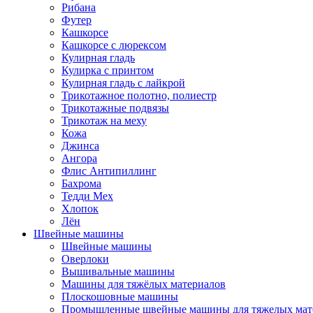
Рибана
Футер
Кашкорсе
Кашкорсе с люрексом
Кулирная гладь
Кулирка с принтом
Кулирная гладь с лайкрой
Трикотажное полотно, полиестр
Трикотажные подвязы
Трикотаж на меху
Кожа
Джинса
Ангора
Флис Антипиллинг
Бахрома
Тедди Мех
Хлопок
Лён
Швейные машины
Швейные машины
Оверлоки
Вышивальные машины
Машины для тяжёлых материалов
Плоскошовные машины
Промышленные швейные машины для тяжелых мат