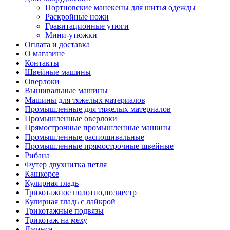
Портновские манекены для шитья одежды
Раскройные ножи
Гравитационные утюги
Мини-утюжки
Оплата и доставка
О магазине
Контакты
Швейные машины
Оверлоки
Вышивальные машины
Машины для тяжелых материалов
Промышленные для тяжелых материалов
Промышленные оверлоки
Прямострочные промышленные машины
Промышленные распошивальные
Промышленные прямострочные швейные
Рибана
Футер двухнитка петля
Кашкорсе
Кулирная гладь
Трикотажное полотно,полиестр
Кулирная гладь с лайкрой
Трикотажные подвязы
Трикотаж на меху
Джинса