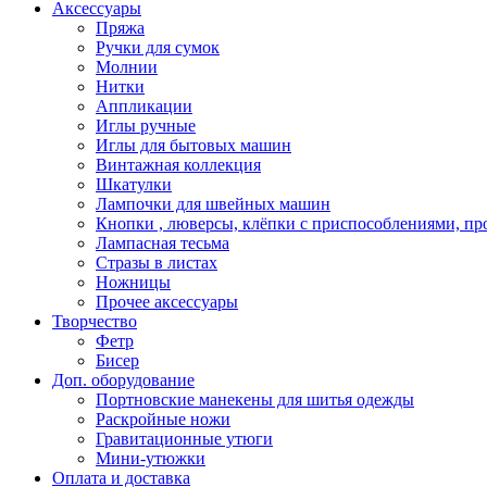
Аксессуары
Пряжа
Ручки для сумок
Молнии
Нитки
Аппликации
Иглы ручные
Иглы для бытовых машин
Винтажная коллекция
Шкатулки
Лампочки для швейных машин
Кнопки , люверсы, клёпки с приспособлениями, пр
Лампасная тесьма
Стразы в листах
Ножницы
Прочее аксессуары
Творчество
Фетр
Бисер
Доп. оборудование
Портновские манекены для шитья одежды
Раскройные ножи
Гравитационные утюги
Мини-утюжки
Оплата и доставка