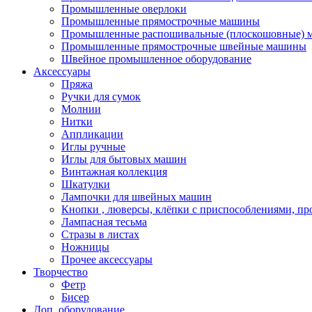
Промышленные оверлоки
Промышленные прямострочные машины
Промышленные распошивальные (плоскошовные)
Промышленные прямострочные швейные машины
Швейное промышленное оборудование
Аксессуары
Пряжа
Ручки для сумок
Молнии
Нитки
Аппликации
Иглы ручные
Иглы для бытовых машин
Винтажная коллекция
Шкатулки
Лампочки для швейных машин
Кнопки , люверсы, клёпки с приспособлениями, пр
Лампасная тесьма
Стразы в листах
Ножницы
Прочее аксессуары
Творчество
Фетр
Бисер
Доп. оборудование