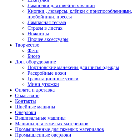
Лампочки для швейных машин
Кнопки , люверсы, клёпки с приспособлениями,
пробойники, прессы
Лампасная тесьма
Стразы в листах
Ножницы
Прочее аксессуары
Творчество
Фетр
Бисер
Доп. оборудование
Портновские манекены для шитья одежды
Раскройные ножи
Гравитационные утюги
Мини-утюжки
Оплата и доставка
О магазине
Контакты
Швейные машины
Оверлоки
Вышивальные машины
Машины для тяжелых материалов
Промышленные для тяжелых материалов
Промышленные оверлоки