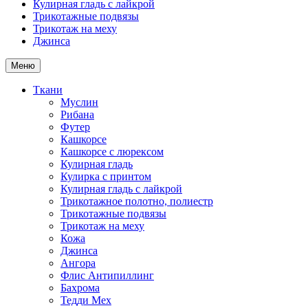
Кулирная гладь с лайкрой
Трикотажные подвязы
Трикотаж на меху
Джинса
Меню
Ткани
Муслин
Рибана
Футер
Кашкорсе
Кашкорсе с люрексом
Кулирная гладь
Кулирка с принтом
Кулирная гладь с лайкрой
Трикотажное полотно, полиестр
Трикотажные подвязы
Трикотаж на меху
Кожа
Джинса
Ангора
Флис Антипиллинг
Бахрома
Тедди Мех