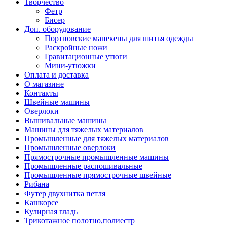
Творчество
Фетр
Бисер
Доп. оборудование
Портновские манекены для шитья одежды
Раскройные ножи
Гравитационные утюги
Мини-утюжки
Оплата и доставка
О магазине
Контакты
Швейные машины
Оверлоки
Вышивальные машины
Машины для тяжелых материалов
Промышленные для тяжелых материалов
Промышленные оверлоки
Прямострочные промышленные машины
Промышленные распошивальные
Промышленные прямострочные швейные
Рибана
Футер двухнитка петля
Кашкорсе
Кулирная гладь
Трикотажное полотно,полиестр