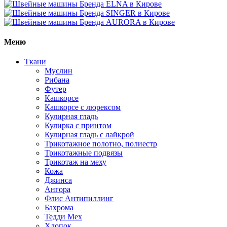
Меню
Ткани
Муслин
Рибана
Футер
Кашкорсе
Кашкорсе с люрексом
Кулирная гладь
Кулирка с принтом
Кулирная гладь с лайкрой
Трикотажное полотно, полиестр
Трикотажные подвязы
Трикотаж на меху
Кожа
Джинса
Ангора
Флис Антипиллинг
Бахрома
Тедди Мех
Хлопок