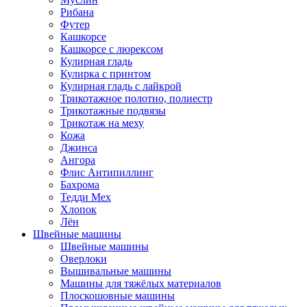
Рибана
Футер
Кашкорсе
Кашкорсе с люрексом
Кулирная гладь
Кулирка с принтом
Кулирная гладь с лайкрой
Трикотажное полотно, полиестр
Трикотажные подвязы
Трикотаж на меху
Кожа
Джинса
Ангора
Флис Антипиллинг
Бахрома
Тедди Мех
Хлопок
Лён
Швейные машины
Швейные машины
Оверлоки
Вышивальные машины
Машины для тяжёлых материалов
Плоскошовные машины