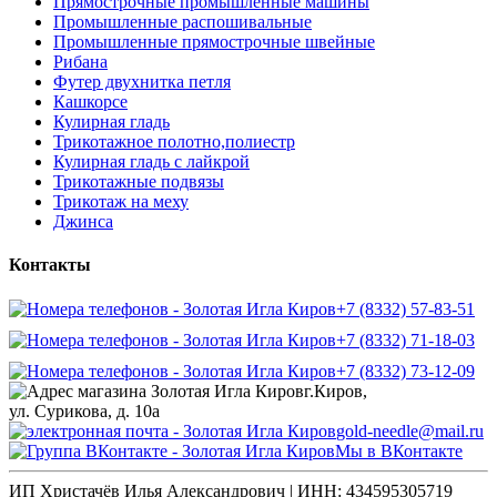
Прямострочные промышленные машины
Промышленные распошивальные
Промышленные прямострочные швейные
Рибана
Футер двухнитка петля
Кашкорсе
Кулирная гладь
Трикотажное полотно,полиестр
Кулирная гладь с лайкрой
Трикотажные подвязы
Трикотаж на меху
Джинса
Контакты
+7 (8332) 57-83-51
+7 (8332) 71-18-03
+7 (8332) 73-12-09
г.Киров,
ул. Сурикова, д. 10а
gold-needle@mail.ru
Мы в ВКонтакте
ИП Христачёв Илья Александрович | ИНН: 434595305719