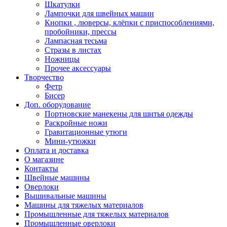
Шкатулки
Лампочки для швейных машин
Кнопки , люверсы, клёпки с приспособлениями,
пробойники, прессы
Лампасная тесьма
Стразы в листах
Ножницы
Прочее аксессуары
Творчество
Фетр
Бисер
Доп. оборудование
Портновские манекены для шитья одежды
Раскройные ножи
Гравитационные утюги
Мини-утюжки
Оплата и доставка
О магазине
Контакты
Швейные машины
Оверлоки
Вышивальные машины
Машины для тяжелых материалов
Промышленные для тяжелых материалов
Промышленные оверлоки