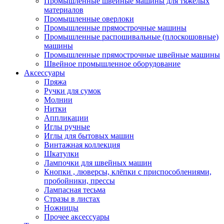
Промышленные швейные машины для тяжелых
материалов
Промышленные оверлоки
Промышленные прямострочные машины
Промышленные распошивальные (плоскошовные)
машины
Промышленные прямострочные швейные машины
Швейное промышленное оборудование
Аксессуары
Пряжа
Ручки для сумок
Молнии
Нитки
Аппликации
Иглы ручные
Иглы для бытовых машин
Винтажная коллекция
Шкатулки
Лампочки для швейных машин
Кнопки , люверсы, клёпки с приспособлениями,
пробойники, прессы
Лампасная тесьма
Стразы в листах
Ножницы
Прочее аксессуары