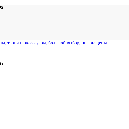
0а
0а