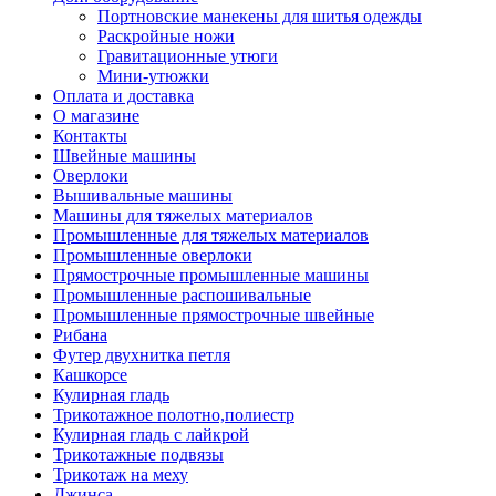
Портновские манекены для шитья одежды
Раскройные ножи
Гравитационные утюги
Мини-утюжки
Оплата и доставка
О магазине
Контакты
Швейные машины
Оверлоки
Вышивальные машины
Машины для тяжелых материалов
Промышленные для тяжелых материалов
Промышленные оверлоки
Прямострочные промышленные машины
Промышленные распошивальные
Промышленные прямострочные швейные
Рибана
Футер двухнитка петля
Кашкорсе
Кулирная гладь
Трикотажное полотно,полиестр
Кулирная гладь с лайкрой
Трикотажные подвязы
Трикотаж на меху
Джинса