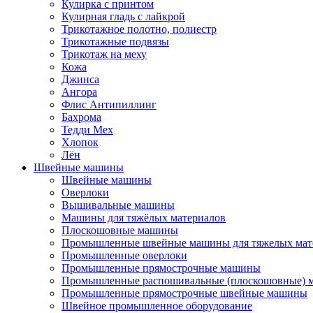
Кулирка с принтом
Кулирная гладь с лайкрой
Трикотажное полотно, полиестр
Трикотажные подвязы
Трикотаж на меху
Кожа
Джинса
Ангора
Флис Антипиллинг
Бахрома
Тедди Мех
Хлопок
Лён
Швейные машины
Швейные машины
Оверлоки
Вышивальные машины
Машины для тяжёлых материалов
Плоскошовные машины
Промышленные швейные машины для тяжелых мат
Промышленные оверлоки
Промышленные прямострочные машины
Промышленные распошивальные (плоскошовные)
Промышленные прямострочные швейные машины
Швейное промышленное оборудование