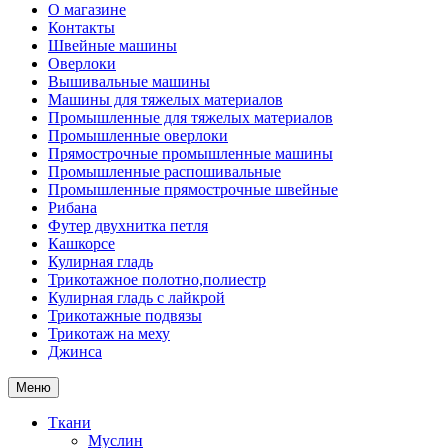
О магазине
Контакты
Швейные машины
Оверлоки
Вышивальные машины
Машины для тяжелых материалов
Промышленные для тяжелых материалов
Промышленные оверлоки
Прямострочные промышленные машины
Промышленные распошивальные
Промышленные прямострочные швейные
Рибана
Футер двухнитка петля
Кашкорсе
Кулирная гладь
Трикотажное полотно,полиестр
Кулирная гладь с лайкрой
Трикотажные подвязы
Трикотаж на меху
Джинса
Меню
Ткани
Муслин