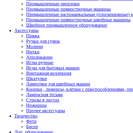
Промышленные оверлоки
Промышленные прямострочные машины
Промышленные распошивальные (плоскошовные)
Промышленные прямострочные швейные машины
Швейное промышленное оборудование
Аксессуары
Пряжа
Ручки для сумок
Молнии
Нитки
Аппликации
Иглы ручные
Иглы для бытовых машин
Винтажная коллекция
Шкатулки
Лампочки для швейных машин
Кнопки , люверсы, клёпки с приспособлениями, пр
Лампасная тесьма
Стразы в листах
Ножницы
Прочее аксессуары
Творчество
Фетр
Бисер
Доп. оборудование