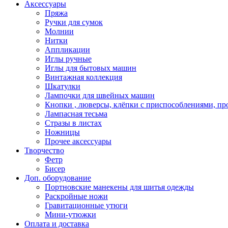
Аксессуары
Пряжа
Ручки для сумок
Молнии
Нитки
Аппликации
Иглы ручные
Иглы для бытовых машин
Винтажная коллекция
Шкатулки
Лампочки для швейных машин
Кнопки , люверсы, клёпки с приспособлениями, пр
Лампасная тесьма
Стразы в листах
Ножницы
Прочее аксессуары
Творчество
Фетр
Бисер
Доп. оборудование
Портновские манекены для шитья одежды
Раскройные ножи
Гравитационные утюги
Мини-утюжки
Оплата и доставка