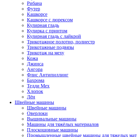
Рибана
Футер
Кашкорсе
Кашкорсе с люрексом
Кулирная гладь
Кулирка с принтом
Кулирная гладь с лайкрой
Трикотажное полотно, полиестр
Трикотажные подвязы
Трикотаж на меху
Кожа
Джинса
Ангора
Флис Антипиллинг
Бахрома
Тедди Мех
Хлопок
Лён
Швейные машины
Швейные машины
Оверлоки
Вышивальные машины
Машины для тяжёлых материалов
Плоскошовные машины
Промышленные швейные машины для тяжелых мат