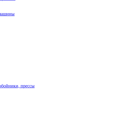
 машины
обойники, прессы