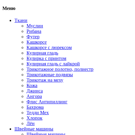
Меню
Ткани
Муслин
Рибана
Футер
Кашкорсе
Кашкорсе с люрексом
Кулирная гладь
Кулирка с принтом
Кулирная гладь с лайкрой
Трикотажное полотно, полиестр
Трикотажные подвязы
Трикотаж на меху
Кожа
Джинса
Ангора
Флис Антипиллинг
Бахрома
Тедди Мех
Хлопок
Лён
Швейные машины
Швейные машины