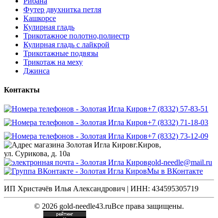
Рибана
Футер двухнитка петля
Кашкорсе
Кулирная гладь
Трикотажное полотно,полиестр
Кулирная гладь с лайкрой
Трикотажные подвязы
Трикотаж на меху
Джинса
Контакты
+7 (8332) 57-83-51
+7 (8332) 71-18-03
+7 (8332) 73-12-09
г.Киров,
ул. Сурикова, д. 10а
gold-needle@mail.ru
Мы в ВКонтакте
ИП Христачёв Илья Александрович | ИНН: 434595305719
© 2026 gold-needle43.ru
Все права защищены.