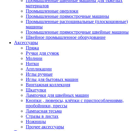
Промышленные швейные машины для тяжелых
материалов
Промышленные оверлоки
Промышленные прямострочные машины
Промышленные распошивальные (плоскошовные)
машины
Промышленные прямострочные швейные машины
Швейное промышленное оборудование
Аксессуары
Пряжа
Ручки для сумок
Молнии
Нитки
Аппликации
Иглы ручные
Иглы для бытовых машин
Винтажная коллекция
Шкатулки
Лампочки для швейных машин
Кнопки , люверсы, клёпки с приспособлениями,
пробойники, прессы
Лампасная тесьма
Стразы в листах
Ножницы
Прочее аксессуары