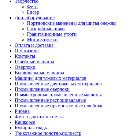
Творчество
Фетр
Бисер
Доп. оборудование
Портновские манекены для шитья одежды
Раскройные ножи
Гравитационные утюги
Мини-утюжки
Оплата и доставка
О магазине
Контакты
Швейные машины
Оверлоки
Вышивальные машины
Машины для тяжелых материалов
Промышленные для тяжелых материалов
Промышленные оверлоки
Прямострочные промышленные машины
Промышленные распошивальные
Промышленные прямострочные швейные
Рибана
Футер двухнитка петля
Кашкорсе
Кулирная гладь
Трикотажное полотно,полиестр