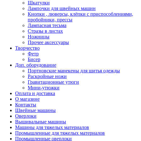
Шкатулки
Лампочки для швейных машин
Кнопки , люверсы, клёпки с приспособлениями,
пробойники, прессы
Лампасная тесьма
Стразы в листах
Ножницы
Прочее аксессуары
Творчество
Фетр
Бисер
Доп. оборудование
Портновские манекены для шитья одежды
Раскройные ножи
Гравитационные утюги
Мини-утюжки
Оплата и доставка
О магазине
Контакты
Швейные машины
Оверлоки
Вышивальные машины
Машины для тяжелых материалов
Промышленные для тяжелых материалов
Промышленные оверлоки