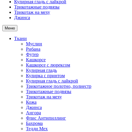
Кулирная гладь с лайкрой
Трикотажные подвязы
Трикотаж на меху
Джинса
Меню
Ткани
Муслин
Рибана
Футер
Кашкорсе
Кашкорсе с люрексом
Кулирная гладь
Кулирка с принтом
Кулирная гладь с лайкрой
Трикотажное полотно, полиестр
Трикотажные подвязы
Трикотаж на меху
Кожа
Джинса
Ангора
Флис Антипиллинг
Бахрома
Тедди Мех