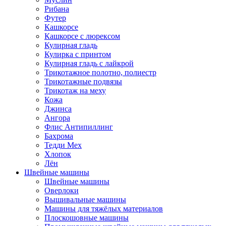
Рибана
Футер
Кашкорсе
Кашкорсе с люрексом
Кулирная гладь
Кулирка с принтом
Кулирная гладь с лайкрой
Трикотажное полотно, полиестр
Трикотажные подвязы
Трикотаж на меху
Кожа
Джинса
Ангора
Флис Антипиллинг
Бахрома
Тедди Мех
Хлопок
Лён
Швейные машины
Швейные машины
Оверлоки
Вышивальные машины
Машины для тяжёлых материалов
Плоскошовные машины