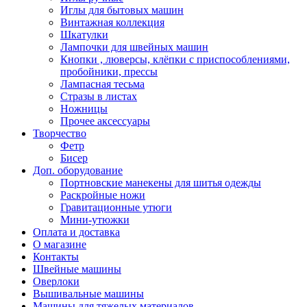
Иглы для бытовых машин
Винтажная коллекция
Шкатулки
Лампочки для швейных машин
Кнопки , люверсы, клёпки с приспособлениями,
пробойники, прессы
Лампасная тесьма
Стразы в листах
Ножницы
Прочее аксессуары
Творчество
Фетр
Бисер
Доп. оборудование
Портновские манекены для шитья одежды
Раскройные ножи
Гравитационные утюги
Мини-утюжки
Оплата и доставка
О магазине
Контакты
Швейные машины
Оверлоки
Вышивальные машины
Машины для тяжелых материалов