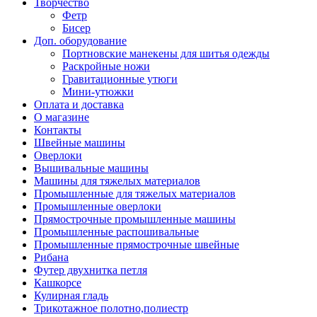
Творчество
Фетр
Бисер
Доп. оборудование
Портновские манекены для шитья одежды
Раскройные ножи
Гравитационные утюги
Мини-утюжки
Оплата и доставка
О магазине
Контакты
Швейные машины
Оверлоки
Вышивальные машины
Машины для тяжелых материалов
Промышленные для тяжелых материалов
Промышленные оверлоки
Прямострочные промышленные машины
Промышленные распошивальные
Промышленные прямострочные швейные
Рибана
Футер двухнитка петля
Кашкорсе
Кулирная гладь
Трикотажное полотно,полиестр