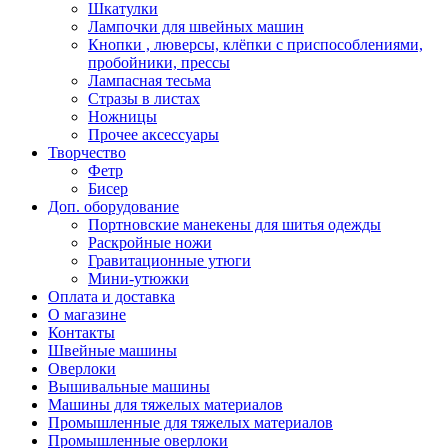
Шкатулки
Лампочки для швейных машин
Кнопки , люверсы, клёпки с приспособлениями,
пробойники, прессы
Лампасная тесьма
Стразы в листах
Ножницы
Прочее аксессуары
Творчество
Фетр
Бисер
Доп. оборудование
Портновские манекены для шитья одежды
Раскройные ножи
Гравитационные утюги
Мини-утюжки
Оплата и доставка
О магазине
Контакты
Швейные машины
Оверлоки
Вышивальные машины
Машины для тяжелых материалов
Промышленные для тяжелых материалов
Промышленные оверлоки