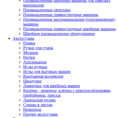
Промышленные швейные машины для тяжелых
материалов
Промышленные оверлоки
Промышленные прямострочные машины
Промышленные распошивальные (плоскошовные)
машины
Промышленные прямострочные швейные машины
Швейное промышленное оборудование
Аксессуары
Пряжа
Ручки для сумок
Молнии
Нитки
Аппликации
Иглы ручные
Иглы для бытовых машин
Винтажная коллекция
Шкатулки
Лампочки для швейных машин
Кнопки , люверсы, клёпки с приспособлениями,
пробойники, прессы
Лампасная тесьма
Стразы в листах
Ножницы
Прочее аксессуары