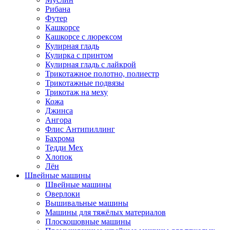
Рибана
Футер
Кашкорсе
Кашкорсе с люрексом
Кулирная гладь
Кулирка с принтом
Кулирная гладь с лайкрой
Трикотажное полотно, полиестр
Трикотажные подвязы
Трикотаж на меху
Кожа
Джинса
Ангора
Флис Антипиллинг
Бахрома
Тедди Мех
Хлопок
Лён
Швейные машины
Швейные машины
Оверлоки
Вышивальные машины
Машины для тяжёлых материалов
Плоскошовные машины