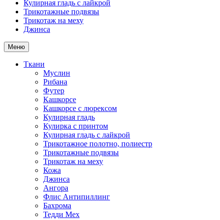
Кулирная гладь с лайкрой
Трикотажные подвязы
Трикотаж на меху
Джинса
Меню
Ткани
Муслин
Рибана
Футер
Кашкорсе
Кашкорсе с люрексом
Кулирная гладь
Кулирка с принтом
Кулирная гладь с лайкрой
Трикотажное полотно, полиестр
Трикотажные подвязы
Трикотаж на меху
Кожа
Джинса
Ангора
Флис Антипиллинг
Бахрома
Тедди Мех