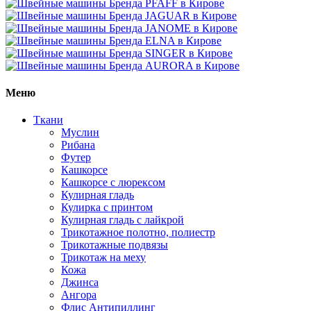
Меню
Ткани
Муслин
Рибана
Футер
Кашкорсе
Кашкорсе с люрексом
Кулирная гладь
Кулирка с принтом
Кулирная гладь с лайкрой
Трикотажное полотно, полиестр
Трикотажные подвязы
Трикотаж на меху
Кожа
Джинса
Ангора
Флис Антипиллинг